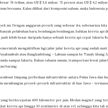
sar 76 triliun, atau US $ 5,6 milyar. 75 persen atau US $ 4,2 milyar
sium bersama. Kalau dilihat dari komposisi saham, maka Indonesia 
k ini. Dengan anggaran proyek yang sebesar itu, sebenarnya kita 
 banyak pelabuhan baru, bendungan bendungan, bahkan kereta api di
jauh lebih besar daripada hanya sebuah kereta api cepat Jakarta B
emerintah mengaktifkan lagi jalur jalur kereta api yang sudah mati
 Payakumbuh atau Rangkasbitung – Labuan sampai ke Tanah Abang J
nda sampai Jakarta. Bukan rahasia umum, transportasi lewat jalan b
asi barang.
embuat timpang perbedaan infrastruktur antara Pulau Jawa dan lua
in membangun proyek-proyek infrastruktur di luar Jawa – termasuk
g yang berkecepatan 400 kilometer per jam. Medan magnet yang terj
at kereta api hingga 10 sentimeter di atas rel, sehingga kita tak