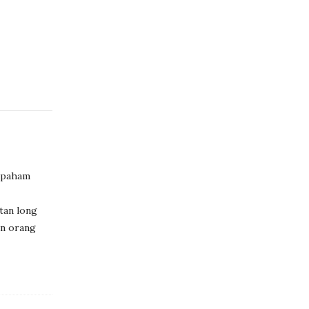
u paham
tan long
an orang