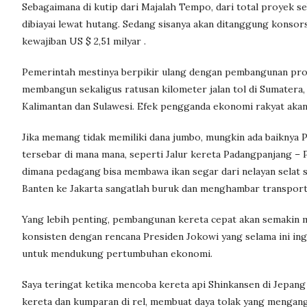
Sebagaimana di kutip dari Majalah Tempo, dari total proyek sebe
dibiayai lewat hutang. Sedang sisanya akan ditanggung konsor
kewajiban US $ 2,51 milyar .
Pemerintah mestinya berpikir ulang dengan pembangunan proye
membangun sekaligus ratusan kilometer jalan tol di Sumatera,
Kalimantan dan Sulawesi. Efek pengganda ekonomi rakyat akan 
Jika memang tidak memiliki dana jumbo, mungkin ada baiknya P
tersebar di mana mana, seperti Jalur kereta Padangpanjang –
dimana pedagang bisa membawa ikan segar dari nelayan selat su
Banten ke Jakarta sangatlah buruk dan menghambar transport
Yang lebih penting, pembangunan kereta cepat akan semakin m
konsisten dengan rencana Presiden Jokowi yang selama ini ing
untuk mendukung pertumbuhan ekonomi.
Saya teringat ketika mencoba kereta api Shinkansen di Jepan
kereta dan kumparan di rel, membuat daya tolak yang mengangk