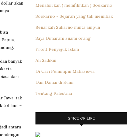
 dollar akan
Menafsirkan ( memfilmkan ) Soekarno
punya
Soekarno - Sejarah yang tak memihak
Benarkah Sukarno minta ampun
bisa
Saya Dimarahi suami orang
 Papua,
andung.
Front Penyejuk Islam
Ali Sadikin
 dan banyak
akarta
Di Cari Pemimpin Mahasiswa
iasa dari
Dan Damai di Bumi
Tentang Palestina
r Jawa, tak
 tol laut –
SPICE OF LIFE
adi antara
 mendengar