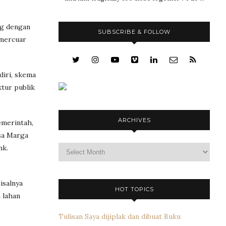
ng dengan
SUBSCRIBE & FOLLOW
 mercuar
diri, skema
ktur publik
ARCHIVES
emerintah,
sa Marga
Archives
nk.
isalnya
HOT TOPICS
 lahan
Tulisan Saya dijiplak dan dibuat Buku