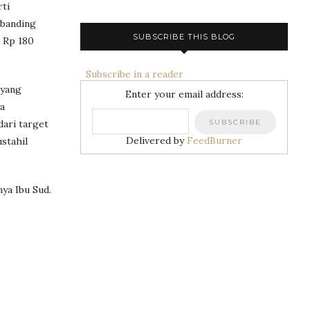
rti
ibanding
SUBSCRIBE THIS BLOG
i Rp 180
Subscribe in a reader
 yang
Enter your email address:
a
ari target
Delivered by
FeedBurner
stahil
ya Ibu Sud.