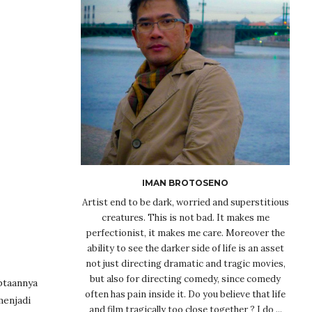
IMAN BROTOSENO
Artist end to be dark, worried and superstitious
creatures. This is not bad. It makes me
perfectionist, it makes me care. Moreover the
ability to see the darker side of life is an asset
not just directing dramatic and tragic movies,
but also for directing comedy, since comedy
ptaannya
often has pain inside it. Do you believe that life
menjadi
and film tragically too close together ? I do ...