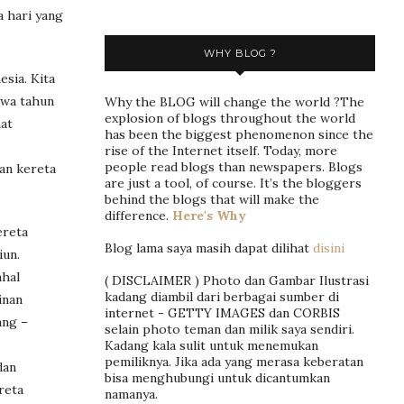
a hari yang
WHY BLOG ?
sia. Kita
awa tahun
Why the BLOG will change the world ?The
explosion of blogs throughout the world
hat
has been the biggest phenomenon since the
rise of the Internet itself. Today, more
people read blogs than newspapers. Blogs
an kereta
are just a tool, of course. It’s the bloggers
behind the blogs that will make the
difference.
Here's Why
ereta
Blog lama saya masih dapat dilihat
disini
iun.
ahal
( DISCLAIMER ) Photo dan Gambar Ilustrasi
kadang diambil dari berbagai sumber di
inan
internet - GETTY IMAGES dan CORBIS
ang –
selain photo teman dan milik saya sendiri.
Kadang kala sulit untuk menemukan
pemiliknya. Jika ada yang merasa keberatan
dan
bisa menghubungi untuk dicantumkan
reta
namanya.