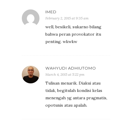
IMED
February 2, 2015 at 9:35 am
well, besikeli, sukarno bilang
bahwa peran provokator itu
penting. wkwkw
WAHYUDI ADHIUTOMO
March 4, 2015 at 5:22 pm
Tulisan menarik. Diakui atau
tidak, begitulah kondisi kelas
menengah yg antara pragmatis,
opotunis atau apalah.