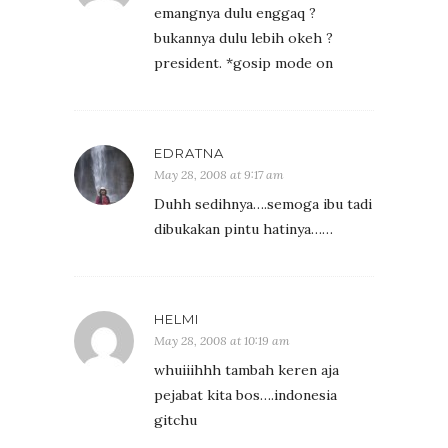
emangnya dulu enggaq ?
bukannya dulu lebih okeh ?
president. *gosip mode on
EDRATNA
May 28, 2008 at 9:17 am
Duhh sedihnya….semoga ibu tadi
dibukakan pintu hatinya……
HELMI
May 28, 2008 at 10:19 am
whuiiihhh tambah keren aja
pejabat kita bos….indonesia
gitchu