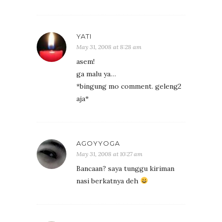
YATI
May 31, 2008 at 8:28 am
asem!
ga malu ya…
*bingung mo comment. geleng2
aja*
AGOYYOGA
May 31, 2008 at 10:27 am
Bancaan? saya tunggu kiriman
nasi berkatnya deh