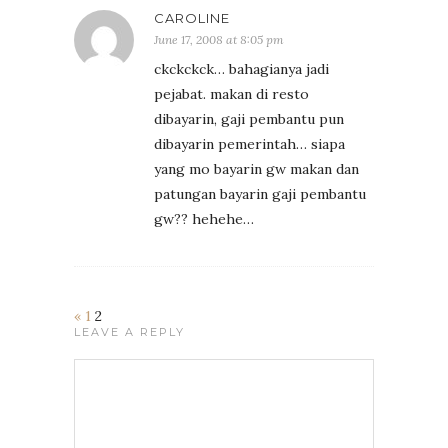
CAROLINE
June 17, 2008 at 8:05 pm
ckckckck… bahagianya jadi
pejabat. makan di resto
dibayarin, gaji pembantu pun
dibayarin pemerintah… siapa
yang mo bayarin gw makan dan
patungan bayarin gaji pembantu
gw?? hehehe…
«
1
2
LEAVE A REPLY