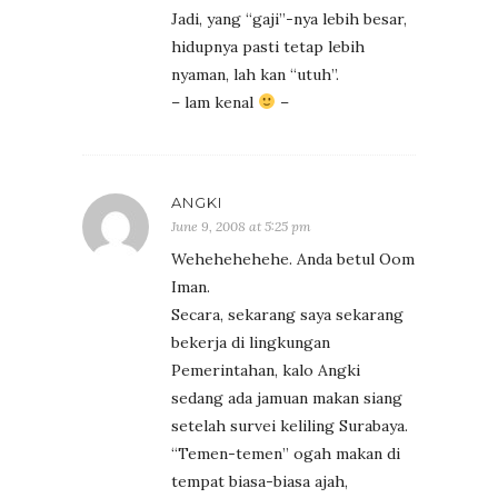
Jadi, yang “gaji”-nya lebih besar,
hidupnya pasti tetap lebih
nyaman, lah kan “utuh”.
– lam kenal
–
ANGKI
June 9, 2008 at 5:25 pm
Wehehehehehe. Anda betul Oom
Iman.
Secara, sekarang saya sekarang
bekerja di lingkungan
Pemerintahan, kalo Angki
sedang ada jamuan makan siang
setelah survei keliling Surabaya.
“Temen-temen” ogah makan di
tempat biasa-biasa ajah,