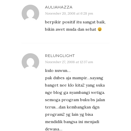
AULIAHAZZA
November 20, 2008 at 6:28 pm
berpikir positif itu sangat baik,
bikin awet muda dan sehat
RELUNGLIGHT
November 27, 2008 at 12:37 am
kulo nuwun…
pak dubes aja mampir…sayang
banget nee klo kita2 yang suka
nge blog ga nyambangi wetiga.
semoga program buku bs jalan
terus…dan kembangkan dgn
program2 yg lain yg bisa
mendidik bangsa ini menjadi
dewasa…