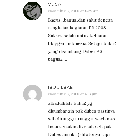
VLISA
November 17, 2008 at 11:29 am
Bagus…bagus..dan salut dengan
rangkaian kegiatan PB 2008.
Sukses selalu untuk kebiatan
blogger Indonesia. Setuju, buku2
yang disumbang Duber AS
bagus2….
IBU JILBAB
November 17, 2008 at 4:13 pm
alhadullilah, buku2 yg
disumbangin pak dubes pastinya
sdh ditunggu-tunggu. wach mas
Iman semakin dikenal oleh pak
Dubes amrik . ( difotonya rapi