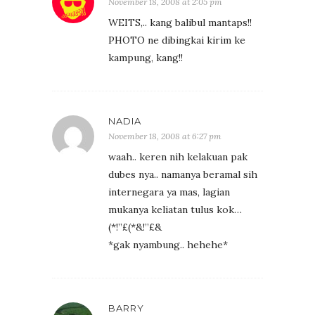
November 18, 2008 at 2:05 pm
WEITS,.. kang balibul mantaps!!
PHOTO ne dibingkai kirim ke
kampung, kang!!
NADIA
November 18, 2008 at 6:27 pm
waah.. keren nih kelakuan pak
dubes nya.. namanya beramal sih
internegara ya mas, lagian
mukanya keliatan tulus kok…
(*!”£(*&!”£&
*gak nyambung.. hehehe*
BARRY