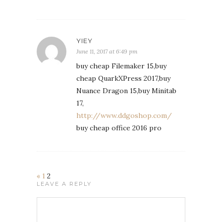
YIEY
June 11, 2017 at 6:49 pm
buy cheap Filemaker 15,buy
cheap QuarkXPress 2017,buy
Nuance Dragon 15,buy Minitab
17,
http://www.ddgoshop.com/
buy cheap office 2016 pro
«
1
2
LEAVE A REPLY