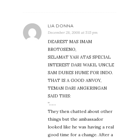
LIA DONNA
December 28, 2008 at 5:15 pm
DEAREST MAS IMAM
BROTOSENO,
SELAMAT YAH ATAS SPECIAL
INTEREST DARI WAKIL UNCLE
SAM DUBES HUME FOR INDO.
THAT IS A GOOD ANVOY,
TEMAN DARI ANGKRINGAN
SAID THIS:
“……
They then chatted
about
other
things but the ambassador
looked like he was having a real
good time for a change. After a