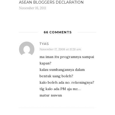
ASEAN BLOGGERS DECLARATION
November 16, 2011
66 COMMENTS
TYAS
November 17, 2008 at 11:28 am
ma iman itu programnya sampai
kapan?
kalau sumbangannya dalam
bentuk uang boleh?
kalo boleh ada no. rekeningnya?
tlg kalo ada PM aja mz…
matur nuwun