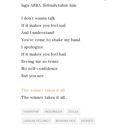
lagu ABBA. Sebuah tafsir lain.
I don’t wanna talk
If it makes you feel sad
And I understand
You’ve come to shake my hand
I apologize
If it makes you feel bad
Seeing me so tense
No self-confidence
But you see
The winner takes it all
The winner takes it all…
HARAPAN
INDONESIA
JOGJA
LASKAR PELANGI
MAMMA MIA
MEMED