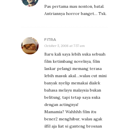
Pas pertama mau nonton, batal.
Antriannya horror banget… Tsk.
FITRA
October 5, 2008 at 7:57 am
Baru kali saya lebih suka sebuah
film ketimbang novelnya, film
laskar pelangi memang terasa
lebih masuk akal….walau cut mini
banyak nyelip memakai dialek
bahasa melayu malaysia bukan
belitung, tapi tetap saya suka
dengan actingnya!
Mamamia? Wahhhh film itu
bener2 menghibur, walau agak
ilfil aja liat si ganteng brosnan