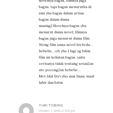
novelnya bagus, filmnya juga
bagus, tapi bagus menurutku di
sini yha bagus dalam artian
bagus dalam dunia
masing2.Novelnya bagus yha
menurut dunia novel, filmnya
bagus juga menurut dunia film.
Wong film sama novel itu beda…
hehehe….oh yha 1 lagi yg bikin
film ini keliatan bagus, yaitu
ceritanya tidak tentang setan2an
ato pocong2an hehehe…
Met Idul fitri yho mas Iman, maaf
lahir dan batin.
YUKI TOBING
October 3, 2008 at 11:12 pm