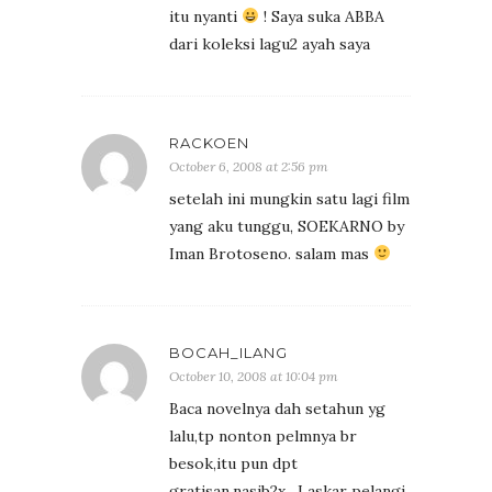
itu nyanti
! Saya suka ABBA
dari koleksi lagu2 ayah saya
RACKOEN
October 6, 2008 at 2:56 pm
setelah ini mungkin satu lagi film
yang aku tunggu, SOEKARNO by
Iman Brotoseno. salam mas
BOCAH_ILANG
October 10, 2008 at 10:04 pm
Baca novelnya dah setahun yg
lalu,tp nonton pelmnya br
besok,itu pun dpt
gratisan,nasib2x…Laskar pelangi