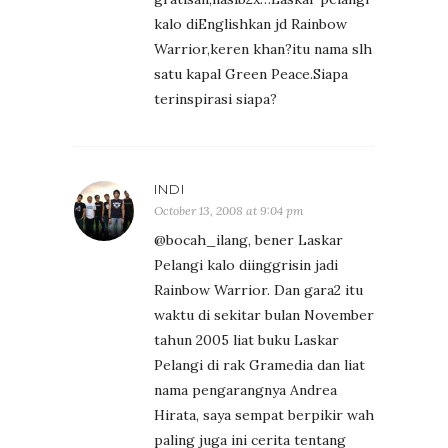
kalo diEnglishkan jd Rainbow
Warrior,keren khan?itu nama slh
satu kapal Green Peace.Siapa
terinspirasi siapa?
INDI
October 13, 2008 at 9:04 pm
@bocah_ilang, bener Laskar
Pelangi kalo diinggrisin jadi
Rainbow Warrior. Dan gara2 itu
waktu di sekitar bulan November
tahun 2005 liat buku Laskar
Pelangi di rak Gramedia dan liat
nama pengarangnya Andrea
Hirata, saya sempat berpikir wah
paling juga ini cerita tentang