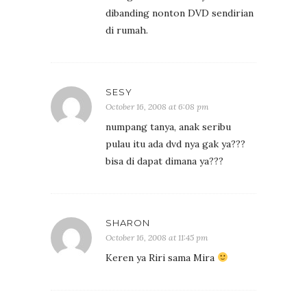
dibanding nonton DVD sendirian
di rumah.
SESY
October 16, 2008 at 6:08 pm
numpang tanya, anak seribu
pulau itu ada dvd nya gak ya???
bisa di dapat dimana ya???
SHARON
October 16, 2008 at 11:45 pm
Keren ya Riri sama Mira