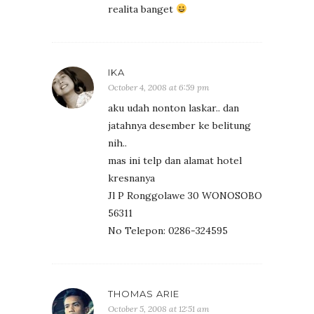
realita banget
IKA
October 4, 2008 at 6:59 pm
aku udah nonton laskar.. dan
jatahnya desember ke belitung
nih..
mas ini telp dan alamat hotel
kresnanya
Jl P Ronggolawe 30 WONOSOBO
56311
No Telepon: 0286-324595
THOMAS ARIE
October 5, 2008 at 12:51 am