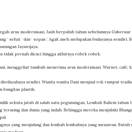
cegah arus modernisasi, Jauh berpuluh tahun sebelumnya Gubernur
g ‘ sehat ‘ dan ‘ sopan ‘. Agak aneh melupakan budayanya sendiri. 
gunungan Jayawijaya.
an tidak pernah dicuci hingga akhirnya robek robek.
ani, menggeliat tumbuh menerima arus modernisasi. Warnet, café, 
iwilayahnya sendiri. Wanita wanita Dani menjual rok rumput tradis
m bungkus plastik.
ilik sekutu jatuh di salah satu pegunungan, Lembah Baliem tahun 
g terasing dan dunia yang indah. Sehingga mereka menjuluki Shangr
pal.
ngnya yang menjulang dan lembah lembahnya yang menawan. Butuh