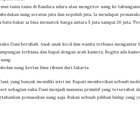
nemui tamu tamu di Bandara udara atau mengetor uang ke tabungann
bedakan uang seratus juta dan sepuluh juta. Ia mendapat pemasuka
 batu bakar ia bisa mematok harga antara 5 juta sampai 20 juta. T
uku Dani berubah. Anak anak kecil dan wanita terbiasa mengantar 
pungan terbiasa dan hapal dengan arah kamera. Begitu ada kame
 uang.
olan uang kertas lima ribuan dari Jakarta.
ni, yang banyak memiliki istri ini. Bupati memberikan sebuah mobi
set sebagian suku Dani menjadi manusia primitif yang terserabut da
ahankan pemasukan uang saja. Bukan sebuah pilihan hidup yang y