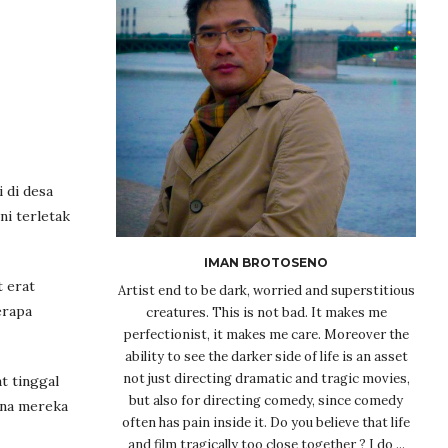
 di desa
ni terletak
IMAN BROTOSENO
t erat
Artist end to be dark, worried and superstitious
erapa
creatures. This is not bad. It makes me
perfectionist, it makes me care. Moreover the
ability to see the darker side of life is an asset
not just directing dramatic and tragic movies,
t tinggal
but also for directing comedy, since comedy
ena mereka
often has pain inside it. Do you believe that life
and film tragically too close together ? I do ...