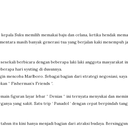
g kepala Suku memilih memakai baju dan celana, ketika hendak mema
entara masih banyak generasi tua yang berjalan kaki menempuh j
sesekali berbicara dengan beberapa laki laki anggota masyarakat in
berapa hari syuting di dusunnya.
ngin mencoba Marlboro. Sebagai bagian dari strategi negosiasi, saya
n “ Fisherman’s Friends “.
ain figuran layar lebar “ Denias “ ini ternyata menyukai dan memi
ganya yang sakit. Satu trip ‘ Panadol ‘ dengan cepat berpindah tang
hun itu kini hanya menjadi bagian dari atraksi budaya. Bersinggun