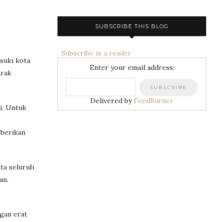
SUBSCRIBE THIS BLOG
Subscribe in a reader
suki kota
Enter your email address:
arak
Delivered by
FeedBurner
i. Untuk
 berikan
nta seluruh
an.
gan erat