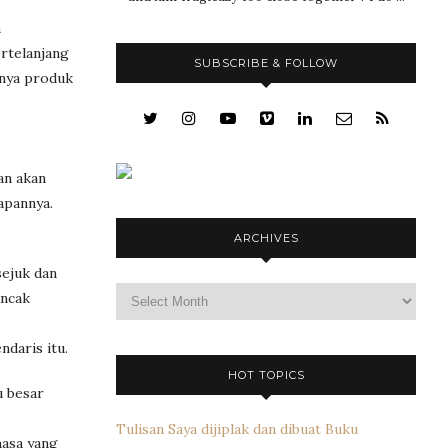
n
ertelanjang
SUBSCRIBE & FOLLOW
unya produk
an akan
apannya.
ARCHIVES
sejuk dan
Archives
uncak
daris itu.
HOT TOPICS
u besar
Tulisan Saya dijiplak dan dibuat Buku
hasa yang