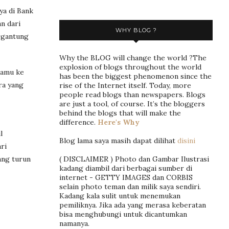
ya di Bank
n dari
WHY BLOG ?
ergantung
Why the BLOG will change the world ?The
explosion of blogs throughout the world
tamu ke
has been the biggest phenomenon since the
ra yang
rise of the Internet itself. Today, more
people read blogs than newspapers. Blogs
are just a tool, of course. It’s the bloggers
behind the blogs that will make the
difference.
Here's Why
l
Blog lama saya masih dapat dilihat
disini
ri
( DISCLAIMER ) Photo dan Gambar Ilustrasi
ang turun
kadang diambil dari berbagai sumber di
internet - GETTY IMAGES dan CORBIS
selain photo teman dan milik saya sendiri.
Kadang kala sulit untuk menemukan
pemiliknya. Jika ada yang merasa keberatan
bisa menghubungi untuk dicantumkan
namanya.