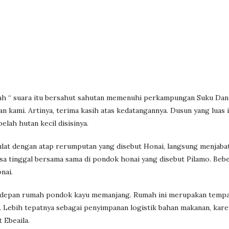
h “ suara itu bersahut sahutan memenuhi perkampungan Suku Dani
 kami. Artinya, terima kasih atas kedatangannya. Dusun yang luas i
elah hutan kecil disisinya.
bulat dengan atap rerumputan yang disebut Honai, langsung menjaba
asa tinggal bersama sama di pondok honai yang disebut Pilamo. Beb
nai.
 depan rumah pondok kayu memanjang. Rumah ini merupakan tempa
r. Lebih tepatnya sebagai penyimpanan logistik bahan makanan, kar
 Ebeaila.