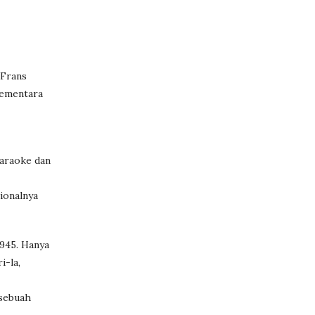
 Frans
Sementara
karaoke dan
ionalnya
1945. Hanya
i-la,
 sebuah