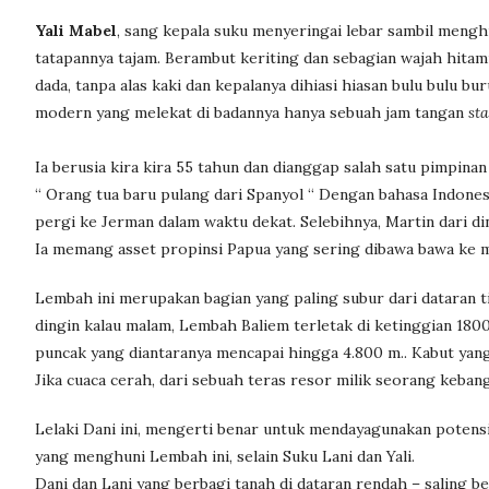
Yali Mabel
, sang kepala suku menyeringai lebar sambil mengh
tatapannya tajam. Berambut keriting dan sebagian wajah hitamn
dada, tanpa alas kaki dan kepalanya dihiasi hiasan bulu bulu b
modern yang melekat di badannya hanya sebuah jam tangan
sta
Ia berusia kira kira 55 tahun dan dianggap salah satu pimpina
“ Orang tua baru pulang dari Spanyol “ Dengan bahasa Indones
pergi ke Jerman dalam waktu dekat. Selebihnya, Martin dari 
Ia memang asset propinsi Papua yang sering dibawa bawa ke 
Lembah ini merupakan bagian yang paling subur dari dataran 
dingin kalau malam, Lembah Baliem terletak di ketinggian 1800 
puncak yang diantaranya mencapai hingga 4.800 m.. Kabut yang
Jika cuaca cerah, dari sebuah teras resor milik seorang keban
Lelaki Dani ini, mengerti benar untuk mendayagunakan potensi 
yang menghuni Lembah ini, selain Suku Lani dan Yali.
Dani dan Lani yang berbagi tanah di dataran rendah – saling b