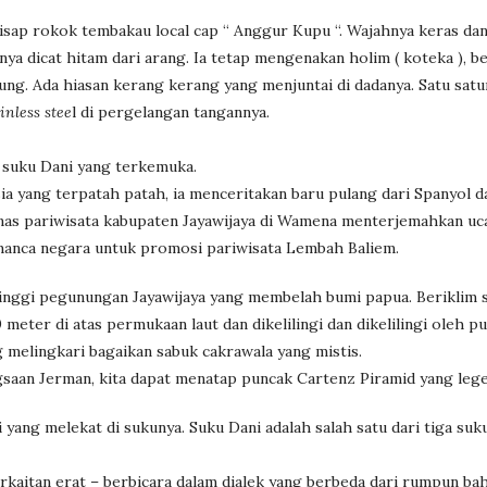
isap rokok tembakau local cap “ Anggur Kupu “. Wajahnya keras da
ya dicat hitam dari arang. Ia tetap mengenakan holim ( koteka ), b
urung. Ada hiasan kerang kerang yang menjuntai di dadanya. Satu sat
inless stee
l di pergelangan tangannya.
n suku Dani yang terkemuka.
ia yang terpatah patah, ia menceritakan baru pulang dari Spanyol d
dinas pariwisata kabupaten Jayawijaya di Wamena menterjemahkan uc
manca negara untuk promosi pariwisata Lembah Baliem.
tinggi pegunungan Jayawijaya yang membelah bumi papua. Beriklim 
meter di atas permukaan laut dan dikelilingi dan dikelilingi oleh p
 melingkari bagaikan sabuk cakrawala yang mistis.
gsaan Jerman, kita dapat menatap puncak Cartenz Piramid yang legen
yang melekat di sukunya. Suku Dani adalah salah satu dari tiga suk
erkaitan erat – berbicara dalam dialek yang berbeda dari rumpun ba