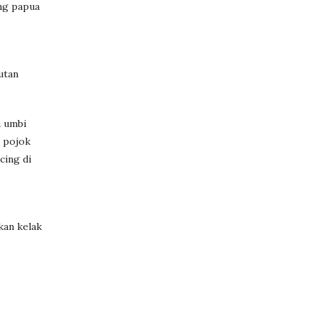
ng papua
utan
n umbi
i pojok
cing di
kan kelak