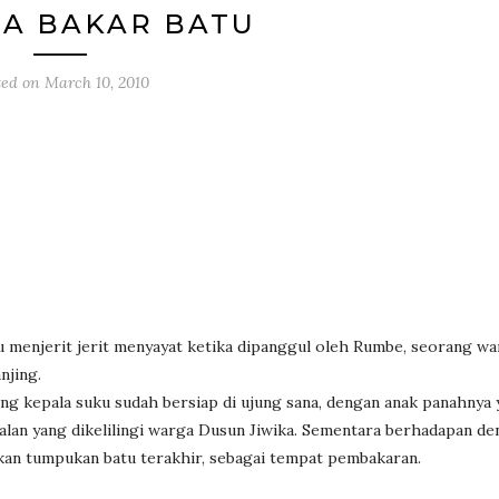
A BAKAR BATU
ted on
March 10, 2010
tu menjerit jerit menyayat ketika dipanggul oleh Rumbe, seorang w
njing.
ng kepala suku sudah bersiap di ujung sana, dengan anak panahnya
lan yang dikelilingi warga Dusun Jiwika. Sementara berhadapan de
kan tumpukan batu terakhir, sebagai tempat pembakaran.