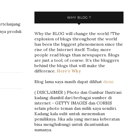
n
WHY BLOG ?
ertelanjang
unya produk
Why the BLOG will change the world ?The
explosion of blogs throughout the world
has been the biggest phenomenon since the
rise of the Internet itself. Today, more
people read blogs than newspapers. Blogs
are just a tool, of course. It’s the bloggers
behind the blogs that will make the
difference.
Here's Why
Blog lama saya masih dapat dilihat
disini
( DISCLAIMER ) Photo dan Gambar Ilustrasi
kadang diambil dari berbagai sumber di
internet - GETTY IMAGES dan CORBIS
selain photo teman dan milik saya sendiri.
Kadang kala sulit untuk menemukan
pemiliknya. Jika ada yang merasa keberatan
bisa menghubungi untuk dicantumkan
namanya.