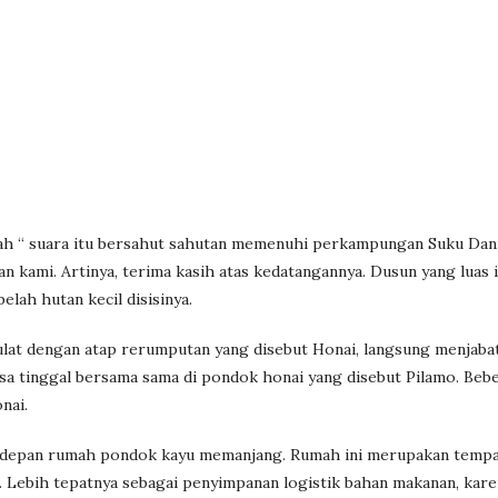
h “ suara itu bersahut sahutan memenuhi perkampungan Suku Dani
 kami. Artinya, terima kasih atas kedatangannya. Dusun yang luas i
elah hutan kecil disisinya.
bulat dengan atap rerumputan yang disebut Honai, langsung menjaba
asa tinggal bersama sama di pondok honai yang disebut Pilamo. Beb
nai.
 depan rumah pondok kayu memanjang. Rumah ini merupakan tempa
r. Lebih tepatnya sebagai penyimpanan logistik bahan makanan, kar