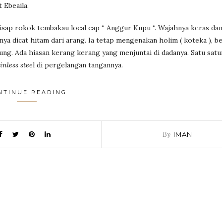
 Ebeaila.
isap rokok tembakau local cap “ Anggur Kupu “. Wajahnya keras da
ya dicat hitam dari arang. Ia tetap mengenakan holim ( koteka ), b
urung. Ada hiasan kerang kerang yang menjuntai di dadanya. Satu sat
inless stee
l di pergelangan tangannya.
NTINUE READING
By
IMAN