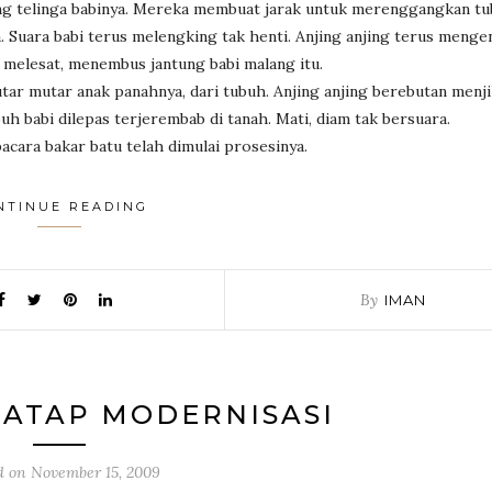
g telinga babinya. Mereka membuat jarak untuk merenggangkan tu
Suara babi terus melengking tak henti. Anjing anjing terus menge
melesat, menembus jantung babi malang itu.
tar mutar anak panahnya, dari tubuh. Anjing anjing berebutan menji
uh babi dilepas terjerembab di tanah. Mati, diam tak bersuara.
acara bakar batu telah dimulai prosesinya.
NTINUE READING
By
IMAN
ATAP MODERNISASI
d on
November 15, 2009