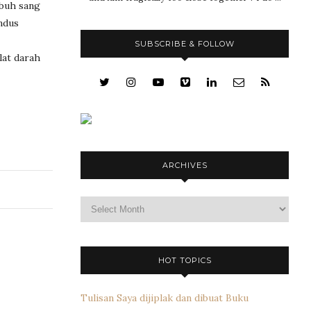
buh sang
ndus
SUBSCRIBE & FOLLOW
lat darah
ARCHIVES
Archives
HOT TOPICS
Tulisan Saya dijiplak dan dibuat Buku