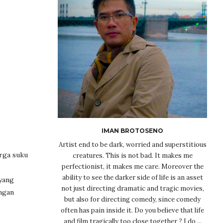
IMAN BROTOSENO
Artist end to be dark, worried and superstitious
arga suku
creatures. This is not bad. It makes me
perfectionist, it makes me care. Moreover the
ability to see the darker side of life is an asset
 yang
not just directing dramatic and tragic movies,
ngan
but also for directing comedy, since comedy
often has pain inside it. Do you believe that life
and film tragically too close together ? I do ...