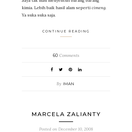
Saya tak mau menyentuh barang barang
kimia. Lebih baik hasil alam seperti
cimeng
.
Ya suka suka saja.
CONTINUE READING
60
Comments
By
IMAN
MARCELA ZALIANTY
Posted on
December 10, 2008