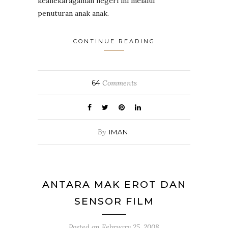
keanekaragaman negeri ini melalui
penuturan anak anak.
CONTINUE READING
64
Comments
By
IMAN
ANTARA MAK EROT DAN
SENSOR FILM
Posted on
February 25, 2008