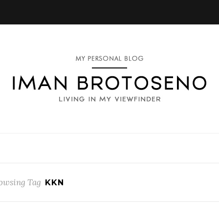
owsing Tag
KKN