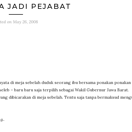
A JADI PEJABAT
sted on
May 26, 2008
yata di meja sebelah duduk seorang ibu bersama ponakan ponakan 
 seleb – baru baru saja terpilih sebagai Wakil Gubernur Jawa Barat.
yang dibicarakan di meja sebelah. Tentu saja tanpa bermaksud meng
g..