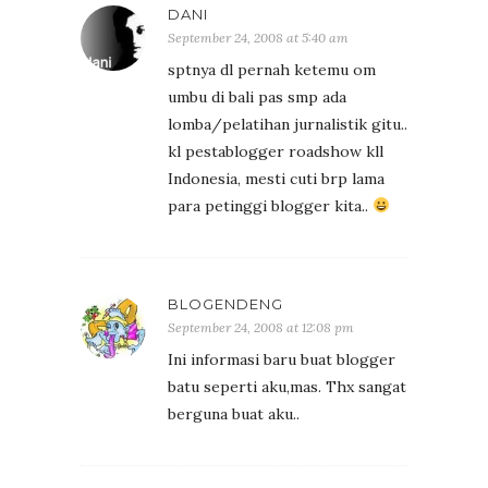
DANI
September 24, 2008 at 5:40 am
sptnya dl pernah ketemu om
umbu di bali pas smp ada
lomba/pelatihan jurnalistik gitu..
kl pestablogger roadshow kll
Indonesia, mesti cuti brp lama
para petinggi blogger kita..
BLOGENDENG
September 24, 2008 at 12:08 pm
Ini informasi baru buat blogger
batu seperti aku,mas. Thx sangat
berguna buat aku..