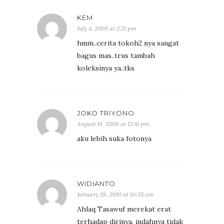
KEM
July 4, 2009 at 2:21 pm
hmm..cerita tokoh2 nya sangat
bagus mas..trus tambah
koleksinya ya..tks
JOKO TRIYONO
August 19, 2009 at 12:41 pm
aku lebih suka fotonya
WIDIANTO
January 28, 2010 at 10:35 am
Ahlaq Tasawuf merekat erat
terhadap dirinya, indahnya tidak