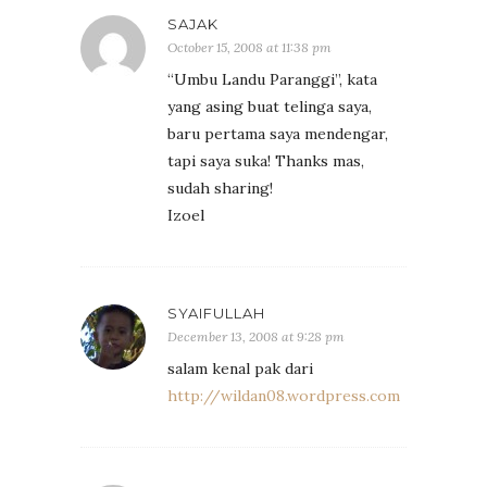
SAJAK
October 15, 2008 at 11:38 pm
“Umbu Landu Paranggi”, kata
yang asing buat telinga saya,
baru pertama saya mendengar,
tapi saya suka! Thanks mas,
sudah sharing!
Izoel
SYAIFULLAH
December 13, 2008 at 9:28 pm
salam kenal pak dari
http://wildan08.wordpress.com