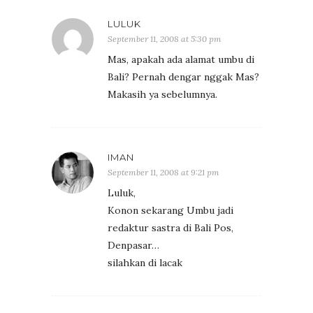
LULUK
September 11, 2008 at 5:30 pm
Mas, apakah ada alamat umbu di
Bali? Pernah dengar nggak Mas?
Makasih ya sebelumnya.
IMAN
September 11, 2008 at 9:21 pm
Luluk,
Konon sekarang Umbu jadi
redaktur sastra di Bali Pos,
Denpasar…
silahkan di lacak