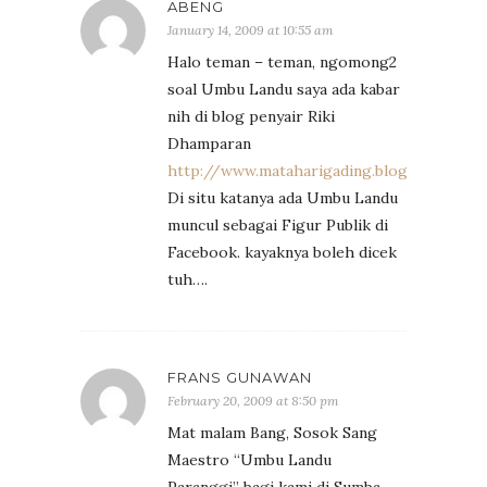
ABENG
January 14, 2009 at 10:55 am
Halo teman – teman, ngomong2
soal Umbu Landu saya ada kabar
nih di blog penyair Riki
Dhamparan
http://www.mataharigading.blogspot.com
Di situ katanya ada Umbu Landu
muncul sebagai Figur Publik di
Facebook. kayaknya boleh dicek
tuh….
FRANS GUNAWAN
February 20, 2009 at 8:50 pm
Mat malam Bang, Sosok Sang
Maestro “Umbu Landu
Paranggi” bagi kami di Sumba-