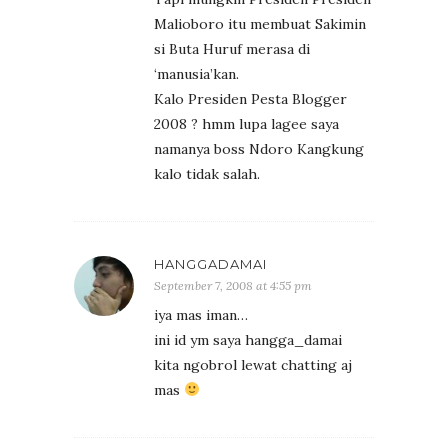
Malioboro itu membuat Sakimin
si Buta Huruf merasa di
‘manusia’kan.
Kalo Presiden Pesta Blogger
2008 ? hmm lupa lagee saya
namanya boss Ndoro Kangkung
kalo tidak salah.
HANGGADAMAI
September 7, 2008 at 4:55 pm
iya mas iman…
ini id ym saya hangga_damai
kita ngobrol lewat chatting aj
mas