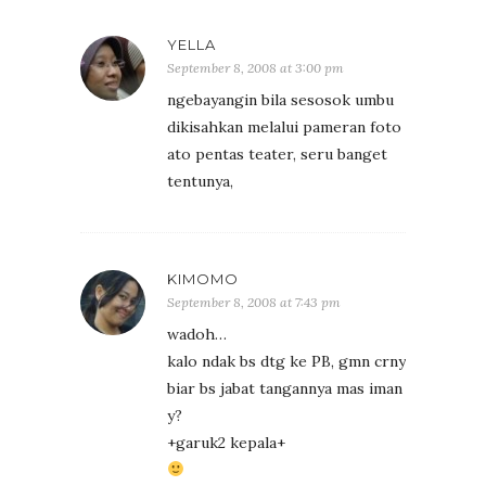
YELLA
September 8, 2008 at 3:00 pm
ngebayangin bila sesosok umbu
dikisahkan melalui pameran foto
ato pentas teater, seru banget
tentunya,
KIMOMO
September 8, 2008 at 7:43 pm
wadoh…
kalo ndak bs dtg ke PB, gmn crny
biar bs jabat tangannya mas iman
y?
+garuk2 kepala+