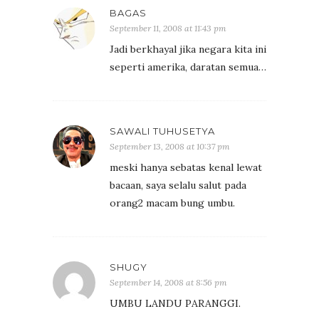
BAGAS
September 11, 2008 at 11:43 pm
Jadi berkhayal jika negara kita ini
seperti amerika, daratan semua…
SAWALI TUHUSETYA
September 13, 2008 at 10:37 pm
meski hanya sebatas kenal lewat
bacaan, saya selalu salut pada
orang2 macam bung umbu.
SHUGY
September 14, 2008 at 8:56 pm
UMBU LANDU PARANGGI.