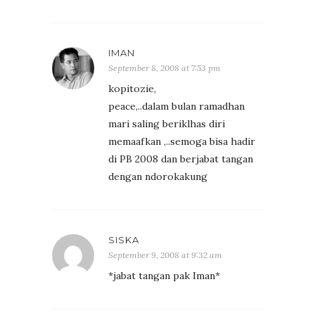
IMAN
September 8, 2008 at 7:53 pm
kopitozie,
peace,..dalam bulan ramadhan
mari saling beriklhas diri
memaafkan ,..semoga bisa hadir
di PB 2008 dan berjabat tangan
dengan ndorokakung
SISKA
September 9, 2008 at 9:32 am
*jabat tangan pak Iman*