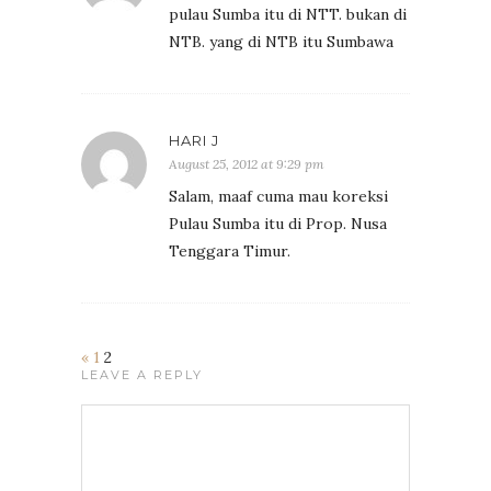
pulau Sumba itu di NTT. bukan di
NTB. yang di NTB itu Sumbawa
HARI J
August 25, 2012 at 9:29 pm
Salam, maaf cuma mau koreksi
Pulau Sumba itu di Prop. Nusa
Tenggara Timur.
«
1
2
LEAVE A REPLY