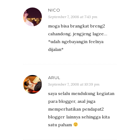
NICO
September 7, 2008 at 7:43 pm
moga bisa brangkat breng2
cahandong. jengjeng lagee…
*udah ngebayangin feelnya
dijalan*
ARUL
September 7, 2008 at 10:39 pm
saya selalu mendukung kegiatan
para blogger, asal juga
memperhatikan pendapat2
blogger lainnya sehingga kita
satu paham