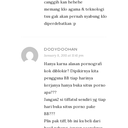
canggih kan hehehe
memang klo agama & teknologi
tuu gak akan pernah nyabung klo
diperdebatkan :p
DODYDOOHAN
January 8, 2011 at 11:41 pm
Hanya karna alasan pornografi
kok diblokir? Dipikirnya kita
pengguna BB tiap harinya
kerjanya hanya buka situs porno
apa???
Jangan2 si tiffatul sendiri yg tiap
hari buka situs porno pake
BB???
Plis pak tiff, bb ini ku beli dari
hasil nabung, jangan seenaknya