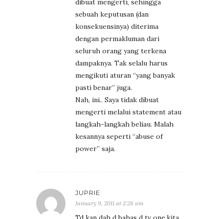
dibuat mengerti, sehingga
sebuah keputusan (dan
konsekuensinya) diterima
dengan permakluman dari
seluruh orang yang terkena
dampaknya. Tak selalu harus
mengikuti aturan “yang banyak
pasti benar” juga.
Nah, ini.. Saya tidak dibuat
mengerti melalui statement atau
langkah-langkah beliau. Malah
kesannya seperti “abuse of
power” saja.
JUPRIE
January 9, 2011 at 2:28 am
Td kan dah d bahas d tv one,kita