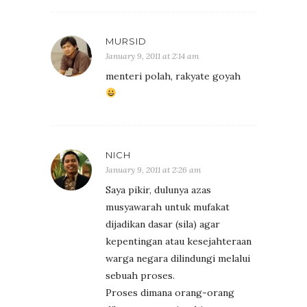
MURSID
January 9, 2011 at 2:14 am
menteri polah, rakyate goyah
NICH
January 9, 2011 at 2:26 am
Saya pikir, dulunya azas
musyawarah untuk mufakat
dijadikan dasar (sila) agar
kepentingan atau kesejahteraan
warga negara dilindungi melalui
sebuah proses.
Proses dimana orang-orang