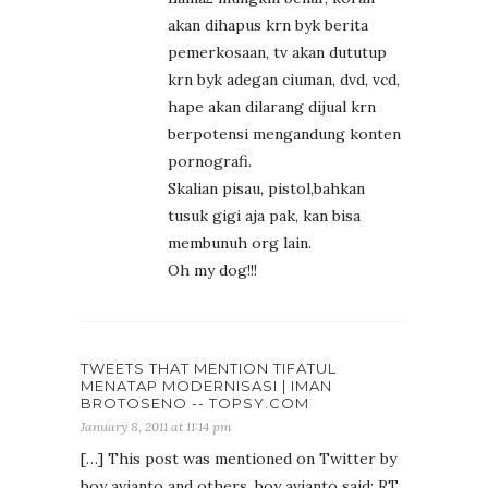
akan dihapus krn byk berita
pemerkosaan, tv akan dututup
krn byk adegan ciuman, dvd, vcd,
hape akan dilarang dijual krn
berpotensi mengandung konten
pornografi.
Skalian pisau, pistol,bahkan
tusuk gigi aja pak, kan bisa
membunuh org lain.
Oh my dog!!!
TWEETS THAT MENTION TIFATUL
MENATAP MODERNISASI | IMAN
BROTOSENO -- TOPSY.COM
January 8, 2011 at 11:14 pm
[…] This post was mentioned on Twitter by
boy avianto and others. boy avianto said: RT