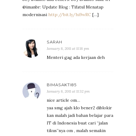
@imanbr: Update Blog : Tifatul Menatap
modernisasi
http://bit.ly/hi9wRC
[…]
SARAH
January 8, 2011 at 11:18 pm
Menteri gag ada kerjaan deh
BIMASAKTI85
January 8, 2011 at 11:32 pm
nice article om…
yaa smg ajah klo bener2 diblokir
kan malah jadi bahan belajar para
IT di Indonesia buat cari “jalan
tikus”nya om , malah semakin