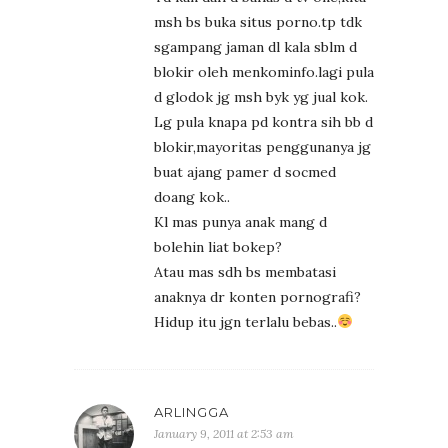
msh bs buka situs porno.tp tdk
sgampang jaman dl kala sblm d
blokir oleh menkominfo.lagi pula
d glodok jg msh byk yg jual kok.
Lg pula knapa pd kontra sih bb d
blokir,mayoritas penggunanya jg
buat ajang pamer d socmed
doang kok..
Kl mas punya anak mang d
bolehin liat bokep?
Atau mas sdh bs membatasi
anaknya dr konten pornografi?
Hidup itu jgn terlalu bebas..
ARLINGGA
January 9, 2011 at 2:53 am