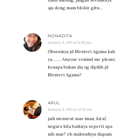
aja dong main blokir gitu…
NONADITA
January 8, 2011 at 11:45 pm
Obsesinya jd Menteri Agama kali
ya…….. Anyone remind me please,
kenapa bukan dia yg dipilih jd
Menteri Agama?
ARUL
January 9, 2011 at 12:52 am
jadi menurut mas iman, kira2
negara kita baiknya seperti apa
nih mas? eh maksudnya diapain