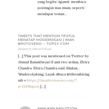
yang begitu ‘agamis’ membaca
postingan mas imam, seperti
mendapat teman…
TWEETS THAT MENTION TIFATUL
MENATAP MODERNISASI | IMAN
BROTOSENO -- TOPSY.COM
January 9, 2011 at 6:51 am
[…] This post was mentioned on Twitter by
Ahmad Zamakhsyari S and rivo ardian, Elvira
Chandra. Elvira Chandra said: Silakan…
"@ndorokakung: Layak dibaca @tifsembiring
nih »
https://imanbrotoseno.com/?
p=1343&quot
; […]
AMALKAN NASUTOON