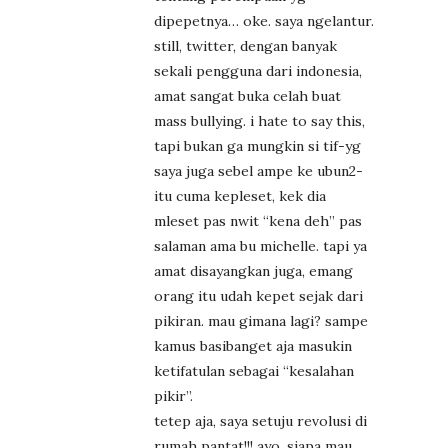
dipepetnya… oke. saya ngelantur.
still, twitter, dengan banyak
sekali pengguna dari indonesia,
amat sangat buka celah buat
mass bullying. i hate to say this,
tapi bukan ga mungkin si tif-yg
saya juga sebel ampe ke ubun2-
itu cuma kepleset, kek dia
mleset pas nwit “kena deh” pas
salaman ama bu michelle. tapi ya
amat disayangkan juga, emang
orang itu udah kepet sejak dari
pikiran. mau gimana lagi? sampe
kamus basibanget aja masukin
ketifatulan sebagai “kesalahan
pikir”.
tetep aja, saya setuju revolusi di
rumah pantat!!! ayo, siapa mau