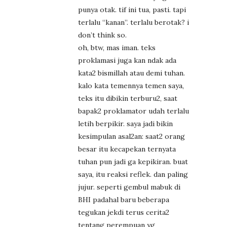
punya otak. tif ini tua, pasti. tapi
terlalu “kanan”. terlalu berotak? i
don’t think so.
oh, btw, mas iman. teks
proklamasi juga kan ndak ada
kata2 bismillah atau demi tuhan.
kalo kata temennya temen saya,
teks itu dibikin terburu2, saat
bapak2 proklamator udah terlalu
letih berpikir. saya jadi bikin
kesimpulan asal2an: saat2 orang
besar itu kecapekan ternyata
tuhan pun jadi ga kepikiran. buat
saya, itu reaksi reflek. dan paling
jujur. seperti gembul mabuk di
BHI padahal baru beberapa
tegukan jekdi terus cerita2
tentang perempuan yg