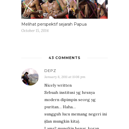
Melihat perspektif sejarah Papua
October 15, 2014
43 COMMENTS
DEPZ
January 8, 2011 at 11:08 pm
Nicely written
Sebuah institusi yg hrsnya
modern dipimpin seorg yg
puritan… Haha…
sungguh lucu memang negeri ini
(dan mungkin kita).
Lama2 mungkin benar, koran