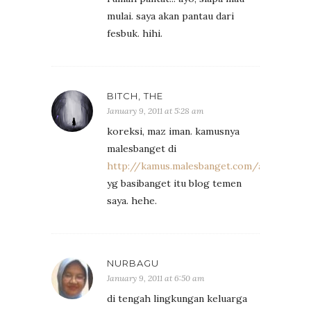
mulai. saya akan pantau dari
fesbuk. hihi.
BITCH, THE
January 9, 2011 at 5:28 am
koreksi, maz iman. kamusnya
malesbanget di
http://kamus.malesbanget.com/arti/ketifa
yg basibanget itu blog temen
saya. hehe.
NURBAGU
January 9, 2011 at 6:50 am
di tengah lingkungan keluarga