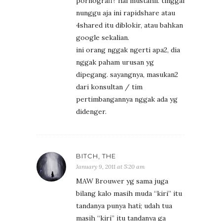
pornografi? hal mustahil. tinggal
nunggu aja ini rapidshare atau
4shared itu diblokir, atau bahkan
google sekalian.
ini orang nggak ngerti apa2, dia
nggak paham urusan yg
dipegang. sayangnya, masukan2
dari konsultan / tim
pertimbangannya nggak ada yg
didenger.
BITCH, THE
January 9, 2011 at 5:20 am
MAW Brouwer yg sama juga
bilang kalo masih muda “kiri” itu
tandanya punya hati; udah tua
masih “kiri” itu tandanya ga