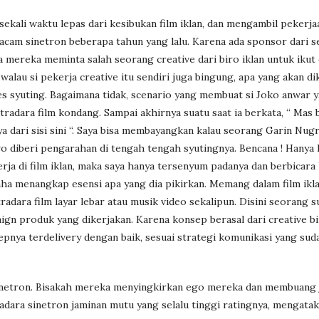
sekali waktu lepas dari kesibukan film iklan, dan mengambil pekerja
macam sinetron beberapa tahun yang lalu. Karena ada sponsor dari 
 mereka meminta salah seorang creative dari biro iklan untuk ikut 
 walau si pekerja creative itu sendiri juga bingung, apa yang akan di
s syuting. Bagaimana tidak, scenario yang membuat si Joko anwar y
utradara film kondang. Sampai akhirnya suatu saat ia berkata, “ Mas 
ya dari sisi sini “. Saya bisa membayangkan kalau seorang Garin Nug
o diberi pengarahan di tengah tengah syutingnya. Bencana ! Hanya 
rja di film iklan, maka saya hanya tersenyum padanya dan berbicara 
ha menangkap esensi apa yang dia pikirkan. Memang dalam film ikl
dara film layar lebar atau musik video sekalipun. Disini seorang s
ign produk yang dikerjakan. Karena konsep berasal dari creative bir
pnya terdelivery dengan baik, sesuai strategi komunikasi yang sud
au sinetron. Bisakah mereka menyingkirkan ego mereka dan membuang 
tradara sinetron jaminan mutu yang selalu tinggi ratingnya, mengata