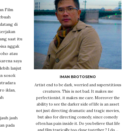
an Film
sebuah
datang di
kerjakan
ang saat itu
bisa nggak
roho atau
karena saya
lebih lanjut
an sosok
IMAN BROTOSENO
utradara
Artist end to be dark, worried and superstitious
o iklan,
creatures. This is not bad. It makes me
ah
perfectionist, it makes me care. Moreover the
ability to see the darker side of life is an asset
not just directing dramatic and tragic movies,
but also for directing comedy, since comedy
jauh jauh
often has pain inside it. Do you believe that life
kan pada
and film tragically too close together ? I do ...