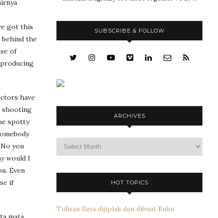
hirnya
e got this
SUBSCRIBE & FOLLOW
t behind the
ase of
e producing
ectors have
a shooting
ARCHIVES
me spotty
 somebody
Archives
 …No you
hy would I
on. Even
se if
HOT TOPICS
Tulisan Saya dijiplak dan dibuat Buku
ta mata