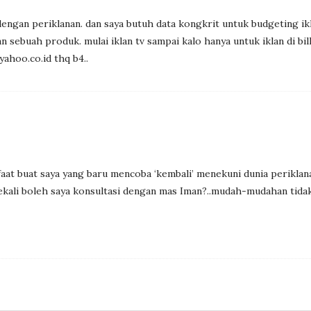
 dengan periklanan. dan saya butuh data kongkrit untuk budgeting ik
n sebuah produk. mulai iklan tv sampai kalo hanya untuk iklan di bil
ahoo.co.id thq b4..
aat buat saya yang baru mencoba ‘kembali’ menekuni dunia periklan
ekali boleh saya konsultasi dengan mas Iman?..mudah-mudahan tida