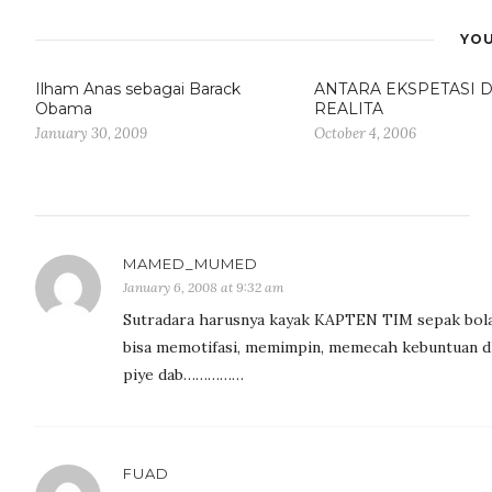
YOU
Ilham Anas sebagai Barack
ANTARA EKSPETASI 
Obama
REALITA
January 30, 2009
October 4, 2006
MAMED_MUMED
January 6, 2008 at 9:32 am
Sutradara harusnya kayak KAPTEN TIM sepak bol
bisa memotifasi, memimpin, memecah kebuntuan dl
piye dab……………
FUAD