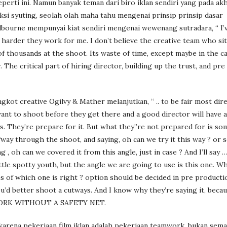
perti ini. Namun banyak teman dari biro iklan sendiri yang pada ak
i syuting, seolah olah maha tahu mengenai prinsip prinsip dasar
bourne mempunyai kiat sendiri mengenai wewenang sutradara, “ I’v
 harder they work for me. I don’t believe the creative team who si
f thousands at the shoot. Its waste of time, except maybe in the c
The critical part of hiring director, building up the trust, and pr
ngkot creative Ogilvy & Mather melanjutkan, “ .. to be fair most dir
want to shoot before they get there and a good director will have 
ys. They’re prepare for it. But what they’’re not prepared for is so
way through the shoot, and saying, oh can we try it this way ? or
g , oh can we covered it from this angle, just in case ? And I’ll say
 little spotty youth, but the angle we are going to use is this one. W
es of which one is right ? option should be decided in pre producti
’d better shoot a cutways. And I know why they’re saying it, becau
N WORK WITHOUT A SAFETY NET.
arena pekerjaan film iklan adalah pekerjaan teamwork, bukan sema