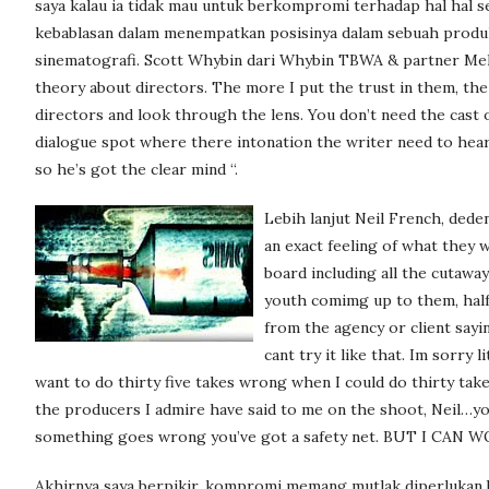
saya kalau ia tidak mau untuk berkompromi terhadap hal hal se
kebablasan dalam menempatkan posisinya dalam sebuah produks
sinematografi. Scott Whybin dari Whybin TBWA & partner Mel
theory
about
directors. The more I put the trust in them, the
directors and look through the lens. You don’t need the cast o
dialogue spot where there intonation the writer need to hear. 
so he’s got the clear mind “.
Lebih lanjut Neil French, dede
an exact feeling of what they 
board including all the cutawa
youth comimg up to them, half
from the agency or client sayin
cant try it like that. Im sorry
want to do thirty five takes wrong when I could do thirty tak
the producers I admire have said to me on the shoot, Neil…you
something goes wrong you’ve got a safety net. BUT I CA
Akhirnya saya berpikir, kompromi memang mutlak diperlukan,k