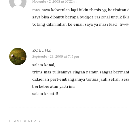
November 2, 2008 at 10:22 am
mas, saya kebetulan lagi bikin thesis yg berkaitan
saya bisa dibantu berapa budget rasional untuk ikla
tolong dikirimkan ke email saya ya mas?fuad_hw@y
ZOEL HZ
September 29, 2009 at 7:15 pm
salam kenal,…
trims mas tulisannya ringan namun sangat bermanf
didaerah perkembangannya terasa jauh sekali. ses
berkeberatan ya..trims
salam kreatif!
LEAVE A REPLY