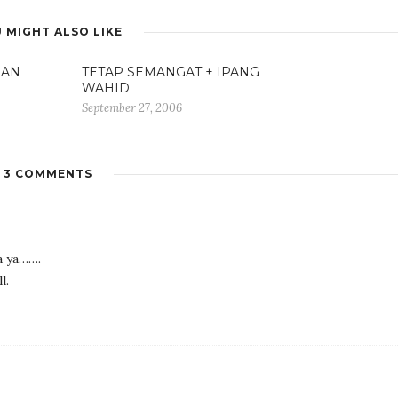
 MIGHT ALSO LIKE
DAN
TETAP SEMANGAT + IPANG
WAHID
September 27, 2006
3 COMMENTS
a ya…….
l.