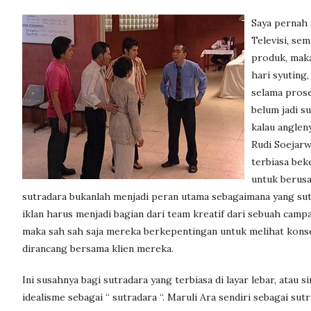
Saya pernah 
Televisi, se
produk, maka
hari syuting,
selama prose
belum jadi s
kalau anglen
Rudi Soejarw
terbiasa beke
untuk berusa
sutradara bukanlah menjadi peran utama sebagaimana yang sutra
iklan harus menjadi bagian dari team kreatif dari sebuah campa
maka sah sah saja mereka berkepentingan untuk melihat konse
dirancang bersama klien mereka.
Ini susahnya bagi sutradara yang terbiasa di layar lebar, at
idealisme sebagai “ sutradara “. Maruli Ara sendiri sebagai su