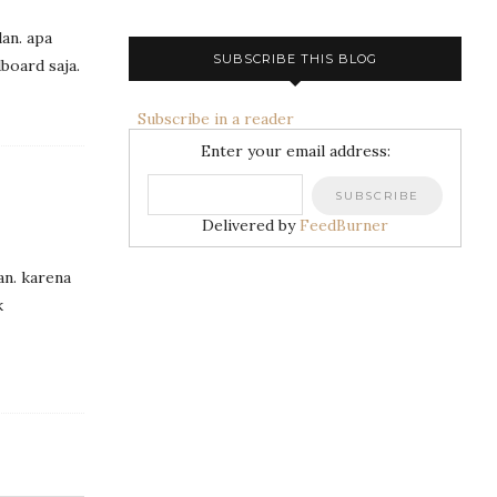
lan. apa
SUBSCRIBE THIS BLOG
lboard saja.
Subscribe in a reader
Enter your email address:
Delivered by
FeedBurner
an. karena
k