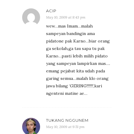
ACIP
May 10, 2009 at 8:43 pm
wew…mas Imam…malah
sampeyan bandingin ama
pidatone pak Karno…biar orang
ga sekolah,ga tau sapa tu pak
Karno…pasti lebih milih pidato
yang sampeyan lampirkan mas….
emang pejabat kita udah pada
garing semua…malah klo orang
jawa bilang ‘GERING!!!!!!!’,kari
ngenteni matine ae…
TUKANG NGGUNEM
May 10, 2009 at 9:51 pm