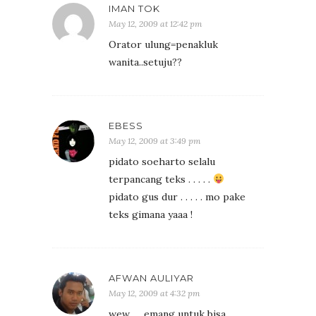
IMAN TOK
May 12, 2009 at 12:42 pm
Orator ulung=penakluk
wanita..setuju??
EBESS
May 12, 2009 at 3:49 pm
pidato soeharto selalu
terpancang teks . . . . .
pidato gus dur . . . . . mo pake
teks gimana yaaa !
AFWAN AULIYAR
May 12, 2009 at 4:32 pm
wew….. emang untuk bisa