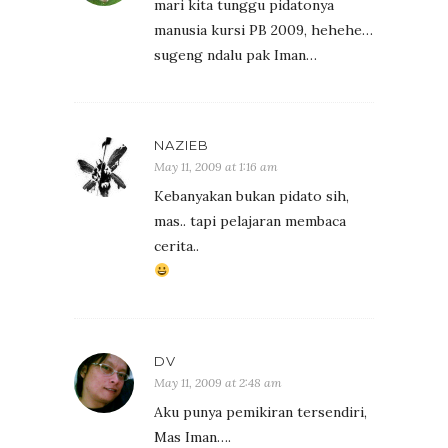
mari kita tunggu pidatonya
manusia kursi PB 2009, hehehe…
sugeng ndalu pak Iman…
NAZIEB
May 11, 2009 at 1:16 am
Kebanyakan bukan pidato sih,
mas.. tapi pelajaran membaca
cerita..
DV
May 11, 2009 at 2:48 am
Aku punya pemikiran tersendiri,
Mas Iman….