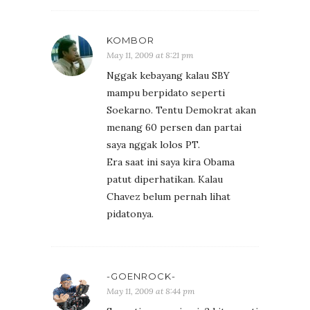
KOMBOR
May 11, 2009 at 8:21 pm
Nggak kebayang kalau SBY
mampu berpidato seperti
Soekarno. Tentu Demokrat akan
menang 60 persen dan partai
saya nggak lolos PT.
Era saat ini saya kira Obama
patut diperhatikan. Kalau
Chavez belum pernah lihat
pidatonya.
-GOENROCK-
May 11, 2009 at 8:44 pm