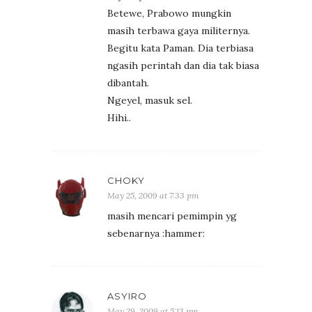
Betewe, Prabowo mungkin
masih terbawa gaya militernya.
Begitu kata Paman. Dia terbiasa
ngasih perintah dan dia tak biasa
dibantah.
Ngeyel, masuk sel.
Hihi..
CHOKY
May 25, 2009 at 7:33 pm
masih mencari pemimpin yg
sebenarnya :hammer:
ASYIRO
May 29, 2009 at 5:13 pm