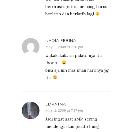
berorasi spt itu, memang harus
berlatih dan berlatih lagi
NADIA FEBINA
May 12, 2009 at 7:20 pm
wakakakak.. isi pidato nya itu
lhooo…
bisa aja nih mas iman naronya yg
itu,
EDRATNA
May 12, 2009 at 7:37 pm
Jadi ingat saat sMP, sering
mendengarkan pidato bung