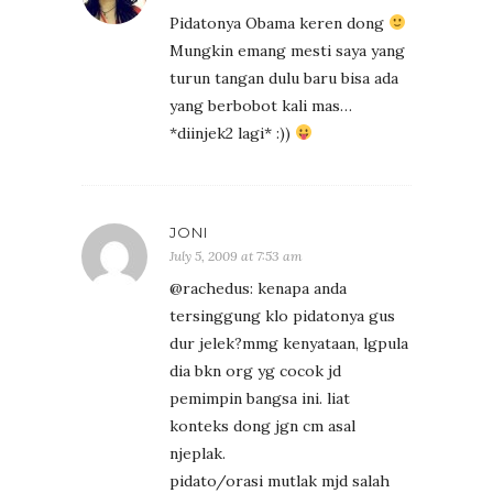
Pidatonya Obama keren dong
Mungkin emang mesti saya yang
turun tangan dulu baru bisa ada
yang berbobot kali mas…
*diinjek2 lagi* :))
JONI
July 5, 2009 at 7:53 am
@rachedus: kenapa anda
tersinggung klo pidatonya gus
dur jelek?mmg kenyataan, lgpula
dia bkn org yg cocok jd
pemimpin bangsa ini. liat
konteks dong jgn cm asal
njeplak.
pidato/orasi mutlak mjd salah