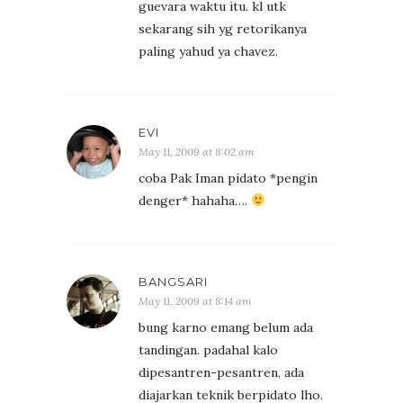
guevara waktu itu. kl utk
sekarang sih yg retorikanya
paling yahud ya chavez.
EVI
May 11, 2009 at 8:02 am
coba Pak Iman pidato *pengin
denger* hahaha….
BANGSARI
May 11, 2009 at 8:14 am
bung karno emang belum ada
tandingan. padahal kalo
dipesantren-pesantren, ada
diajarkan teknik berpidato lho.