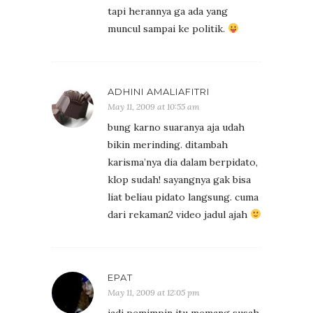
tapi herannya ga ada yang
muncul sampai ke politik.
ADHINI AMALIAFITRI
May 11, 2009 at 10:55 am
bung karno suaranya aja udah
bikin merinding. ditambah
karisma’nya dia dalam berpidato,
klop sudah! sayangnya gak bisa
liat beliau pidato langsung. cuma
dari rekaman2 video jadul ajah
EPAT
May 11, 2009 at 12:05 pm