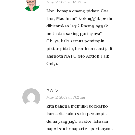
May 12, 2009 at 12:00 am
Lho, kenapa emang pidato Gus
Dur, Mas Iman? Kok nggak perlu
dibicarakan lagi? Emang nggak
mutu dan saking garingnya?
Oh, ya, kalo semua pemimpin
pintar pidato, bisa-bisa nanti jadi
anggota NATO (No Action Talk
Only).
BOIM
May 12, 2009 at 7:02 am
kita bangga memiliki soekarno
karna dia salah satu pemimpin
dunia yang jago orator laksana
napoleon bonaparte . pertanyaan