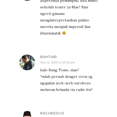
Sepertinya pemimpin2 kita musti
sekolah teater ya Mas? Biar
ngerti gimana
menginterpretasikan pidato
mereka menjadi impresif dan
kharismatik
BAHTIAR
May 11, 2009 at 10:38 pm
kalo Bung Tomo, mas?
*udah pernah denger versi yg
ngajakin arek-arek suroboyo
melawan belanda via radio itu*
RACHEEDUS