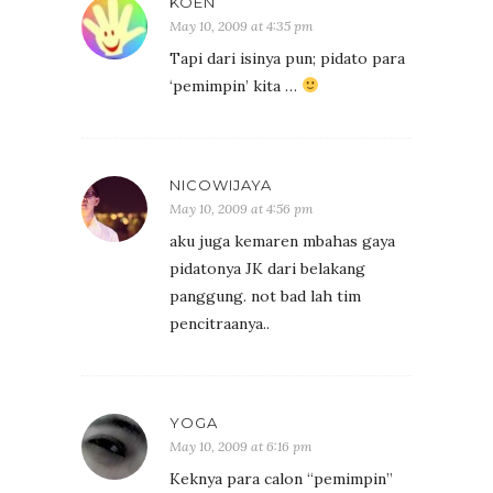
KOEN
May 10, 2009 at 4:35 pm
Tapi dari isinya pun; pidato para
‘pemimpin’ kita …
NICOWIJAYA
May 10, 2009 at 4:56 pm
aku juga kemaren mbahas gaya
pidatonya JK dari belakang
panggung. not bad lah tim
pencitraanya..
YOGA
May 10, 2009 at 6:16 pm
Keknya para calon “pemimpin”