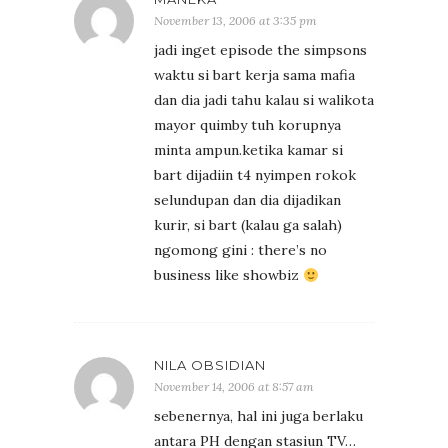
November 13, 2006 at 3:35 pm
jadi inget episode the simpsons
waktu si bart kerja sama mafia
dan dia jadi tahu kalau si walikota
mayor quimby tuh korupnya
minta ampun.ketika kamar si
bart dijadiin t4 nyimpen rokok
selundupan dan dia dijadikan
kurir, si bart (kalau ga salah)
ngomong gini : there’s no
business like showbiz
NILA OBSIDIAN
November 14, 2006 at 8:57 am
sebenernya, hal ini juga berlaku
antara PH dengan stasiun TV…