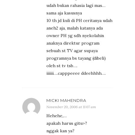
udah bukan rahasia lagi mas…
sama aja kasusnya
10 th jd kuli di PH ceritanya udah
aneh2 aja, malah katanya ada
owner PH yg sdh nyekolahin
anaknya direktur program
sebuah st TV agar supaya
programnya bs tayang (dibeli)
oleh st tv tsb….
iiiiii….capppeeee ddeehhhh….
MICKI MAHENDRA
November 20, 2006 at 11:07 am
Hehehe,…
apakah harus gitu>?
nggak kan ya?