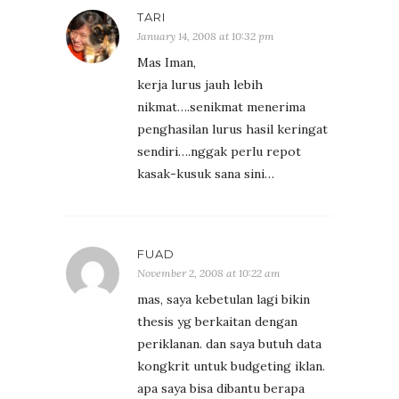
TARI
January 14, 2008 at 10:32 pm
Mas Iman,
kerja lurus jauh lebih
nikmat….senikmat menerima
penghasilan lurus hasil keringat
sendiri….nggak perlu repot
kasak-kusuk sana sini…
FUAD
November 2, 2008 at 10:22 am
mas, saya kebetulan lagi bikin
thesis yg berkaitan dengan
periklanan. dan saya butuh data
kongkrit untuk budgeting iklan.
apa saya bisa dibantu berapa