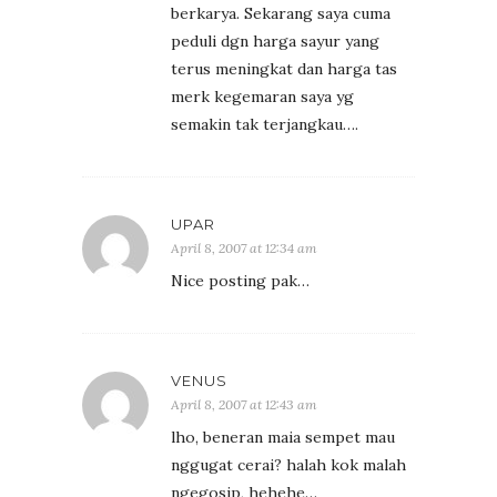
berkarya. Sekarang saya cuma
peduli dgn harga sayur yang
terus meningkat dan harga tas
merk kegemaran saya yg
semakin tak terjangkau….
UPAR
April 8, 2007 at 12:34 am
Nice posting pak…
VENUS
April 8, 2007 at 12:43 am
lho, beneran maia sempet mau
nggugat cerai? halah kok malah
ngegosip, hehehe…