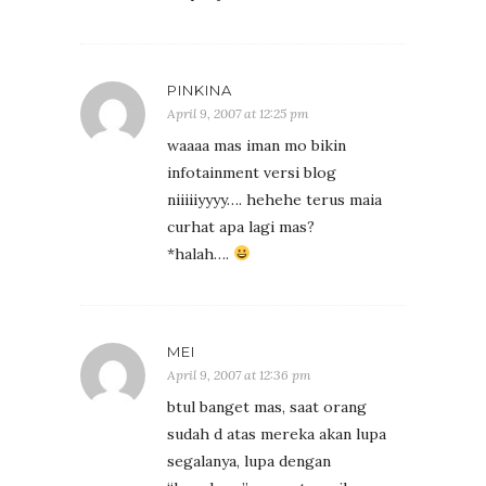
PINKINA
April 9, 2007 at 12:25 pm
waaaa mas iman mo bikin
infotainment versi blog
niiiiiyyyy…. hehehe terus maia
curhat apa lagi mas?
*halah….
MEI
April 9, 2007 at 12:36 pm
btul banget mas, saat orang
sudah d atas mereka akan lupa
segalanya, lupa dengan