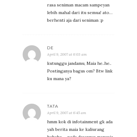
rasa seniman macam sampeyan
lebih mahal dari itu semua! ato…
berhenti aja dari seniman :p
DE
April 9, 2007 at 6:03 am
kutunggu jandamu, Maia he..he..
Postinganya bagus om? Btw link
ku mana ya?
TATA
April 9, 2007 at 6:45 am
hmm kok di infotainment gk ada
yah berita maia ke kaliurang
hahaha…. pada dasarnya manusia