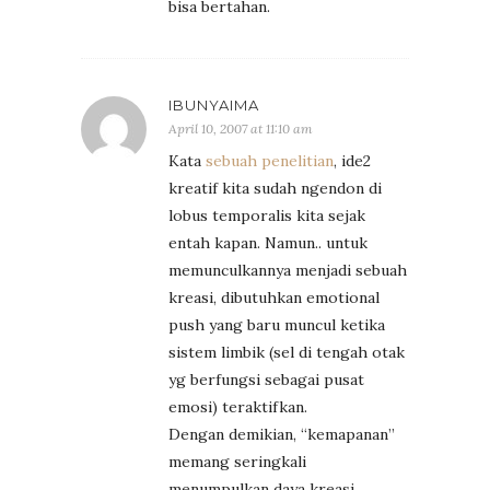
bisa bertahan.
IBUNYAIMA
April 10, 2007 at 11:10 am
Kata
sebuah penelitian
, ide2
kreatif kita sudah ngendon di
lobus temporalis kita sejak
entah kapan. Namun.. untuk
memunculkannya menjadi sebuah
kreasi, dibutuhkan emotional
push yang baru muncul ketika
sistem limbik (sel di tengah otak
yg berfungsi sebagai pusat
emosi) teraktifkan.
Dengan demikian, “kemapanan”
memang seringkali
menumpulkan daya kreasi,