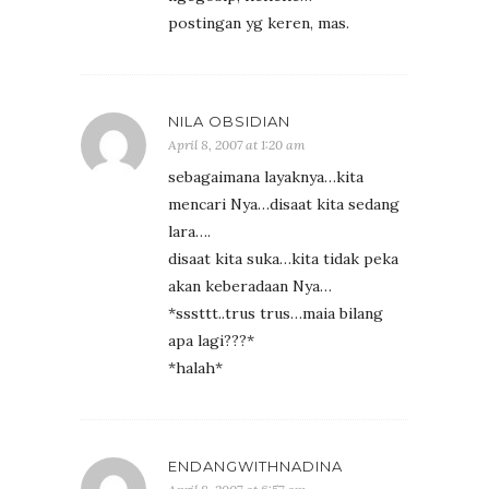
postingan yg keren, mas.
NILA OBSIDIAN
April 8, 2007 at 1:20 am
sebagaimana layaknya…kita
mencari Nya…disaat kita sedang
lara….
disaat kita suka…kita tidak peka
akan keberadaan Nya…
*sssttt..trus trus…maia bilang
apa lagi???*
*halah*
ENDANGWITHNADINA