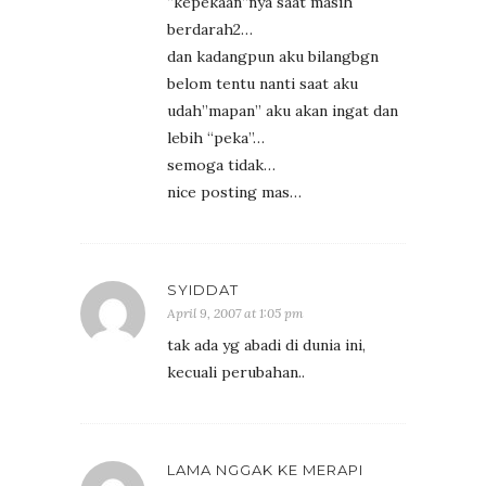
“kepekaan”nya saat masih
berdarah2…
dan kadangpun aku bilangbgn
belom tentu nanti saat aku
udah”mapan” aku akan ingat dan
lebih “peka”…
semoga tidak…
nice posting mas…
SYIDDAT
April 9, 2007 at 1:05 pm
tak ada yg abadi di dunia ini,
kecuali perubahan..
LAMA NGGAK KE MERAPI