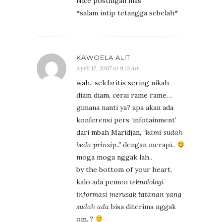
Nice postingan mas
*salam intip tetangga sebelah*
KAWOELA ALIT
April 12, 2007 at 9:12 am
wah.. selebritis sering nikah
diam diam, cerai rame rame…
gimana nanti ya? apa akan ada
konferensi pers ‘infotainment’
dari mbah Maridjan,
“kami sudah
beda prinsip..”
dengan merapi..
moga moga nggak lah..
by the bottom of your heart,
kalo ada pemeo
teknolologi
informasi merusak tatanan yang
sudah ada
bisa diterima nggak
om..?