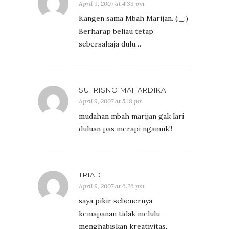
April 9, 2007 at 4:33 pm
Kangen sama Mbah Marijan. (;_;)
Berharap beliau tetap
sebersahaja dulu…
SUTRISNO MAHARDIKA
April 9, 2007 at 5:18 pm
mudahan mbah marijan gak lari
duluan pas merapi ngamuk!!
TRIADI
April 9, 2007 at 6:26 pm
saya pikir sebenernya
kemapanan tidak melulu
menghabiskan kreativitas,