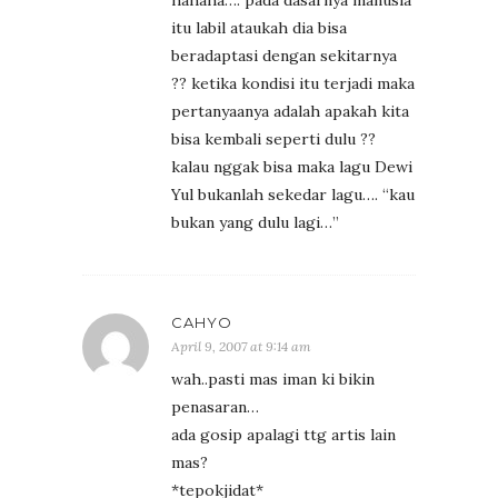
itu labil ataukah dia bisa
beradaptasi dengan sekitarnya
?? ketika kondisi itu terjadi maka
pertanyaanya adalah apakah kita
bisa kembali seperti dulu ??
kalau nggak bisa maka lagu Dewi
Yul bukanlah sekedar lagu…. “kau
bukan yang dulu lagi…”
CAHYO
April 9, 2007 at 9:14 am
wah..pasti mas iman ki bikin
penasaran…
ada gosip apalagi ttg artis lain
mas?
*tepokjidat*