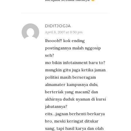
DIDITJOGJA
April 8, 2007 at 8:50 pm
lhoooh!!! kok ending
postingannya malah nggosip
seh?
mo bikin infotainment baru to?
mungkin gitu juga ketika jaman
politisi masih berseragam
almamater kampusnya dulu,
berteriak yang macam2 dan
akhirnya duduk nyaman di kursi
jabatannya?
eits…jagnan berhenti berkarya
bro, meski keringat ditukar
uang, tapi hasil karya dan olah