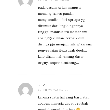
April 8, 2007 at 6:57 am
pada dasarnya kan manusia
memang harus pandai
menyesuaikan diri spt apa yg
dituntut dari lingkungannya…
tinggal manusia itu memahami
apa nggak, nilai2 terbaik dlm
dirinya jgn menjadi hilang karena
penyesuaian itu…susah deeh…
kalo dhani mah emang dasar
orgnya super sombong…
DEZZ
April 8, 2007 at 11:55 am
karena suatu hal yang baru atau
apapun manusia dapat berubah
menjadi sesuka hatinya