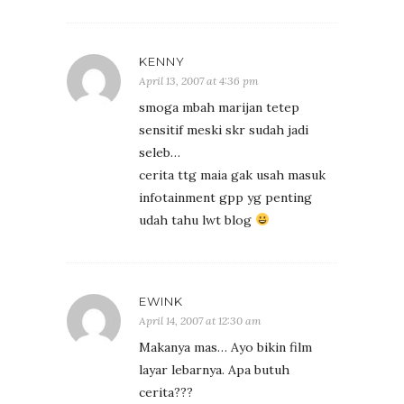
KENNY
April 13, 2007 at 4:36 pm
smoga mbah marijan tetep
sensitif meski skr sudah jadi
seleb…
cerita ttg maia gak usah masuk
infotainment gpp yg penting
udah tahu lwt blog
EWINK
April 14, 2007 at 12:30 am
Makanya mas… Ayo bikin film
layar lebarnya. Apa butuh
cerita???