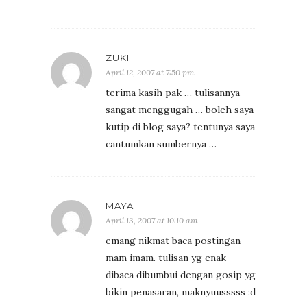
ZUKI
April 12, 2007 at 7:50 pm
terima kasih pak … tulisannya
sangat menggugah … boleh saya
kutip di blog saya? tentunya saya
cantumkan sumbernya …
MAYA
April 13, 2007 at 10:10 am
emang nikmat baca postingan
mam imam. tulisan yg enak
dibaca dibumbui dengan gosip yg
bikin penasaran, maknyuusssss :d