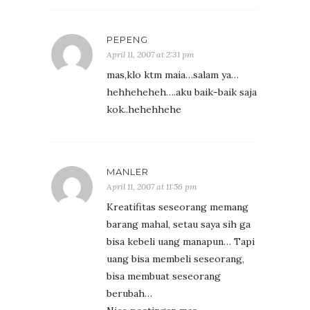
PEPENG
April 11, 2007 at 2:31 pm
mas,klo ktm maia…salam ya…
hehheheheh….aku baik-baik saja
kok..hehehhehe
MANLER
April 11, 2007 at 11:56 pm
Kreatifitas seseorang memang
barang mahal, setau saya sih ga
bisa kebeli uang manapun… Tapi
uang bisa membeli seseorang,
bisa membuat seseorang
berubah…