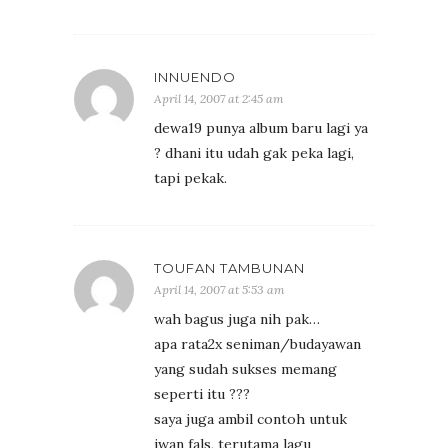
INNUENDO
April 14, 2007 at 2:45 am
dewa19 punya album baru lagi ya
? dhani itu udah gak peka lagi,
tapi pekak.
TOUFAN TAMBUNAN
April 14, 2007 at 5:53 am
wah bagus juga nih pak…
apa rata2x seniman/budayawan
yang sudah sukses memang
seperti itu ???
saya juga ambil contoh untuk
iwan fals, terutama lagu