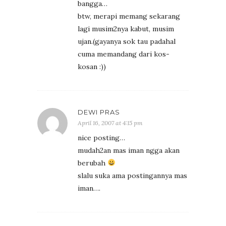
bangga…
btw, merapi memang sekarang
lagi musim2nya kabut, musim
ujan.(gayanya sok tau padahal
cuma memandang dari kos-
kosan :))
DEWI PRAS
April 16, 2007 at 4:15 pm
nice posting…
mudah2an mas iman ngga akan
berubah
slalu suka ama postingannya mas
iman….