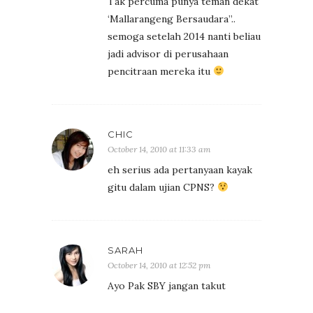
Tak percuma punya teman dekat
‘Mallarangeng Bersaudara”..
semoga setelah 2014 nanti beliau
jadi advisor di perusahaan
pencitraan mereka itu
CHIC
October 14, 2010 at 11:33 am
eh serius ada pertanyaan kayak
gitu dalam ujian CPNS?
SARAH
October 14, 2010 at 12:52 pm
Ayo Pak SBY jangan takut