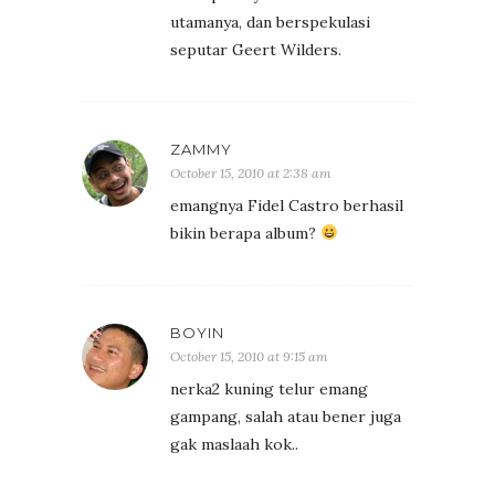
utamanya, dan berspekulasi
seputar Geert Wilders.
ZAMMY
October 15, 2010 at 2:38 am
emangnya Fidel Castro berhasil
bikin berapa album?
BOYIN
October 15, 2010 at 9:15 am
nerka2 kuning telur emang
gampang, salah atau bener juga
gak maslaah kok..