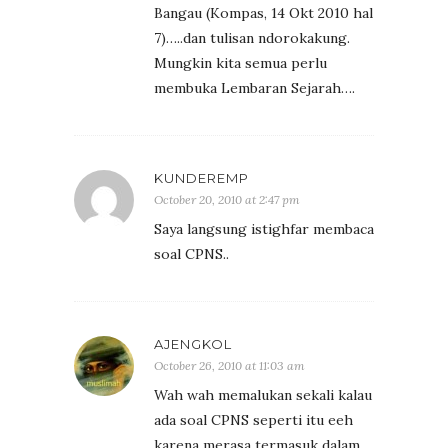
Bangau (Kompas, 14 Okt 2010 hal
7)…..dan tulisan ndorokakung.
Mungkin kita semua perlu
membuka Lembaran Sejarah….
KUNDEREMP
October 20, 2010 at 2:47 pm
Saya langsung istighfar membaca
soal CPNS..
AJENGKOL
October 26, 2010 at 11:03 am
Wah wah memalukan sekali kalau
ada soal CPNS seperti itu eeh
karena merasa termasuk dalam