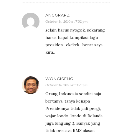
ANGGRAPZ
October 14, 2010 at 7:02 pm
selain harus nyogok, sekarang
harus hapal kompilasi lagu
presiden…ckckck…berat saya
kira..
WONGISENG
October 14, 2010 at 11:21 pm
Orang Indonesia sendiri saja
bertanya-tanya kenapa
Presidennya tidak jadi pergi,
wajar londo-londo di Belanda
juga bingung :). Banyak yang
tidak percaya RMS alasan