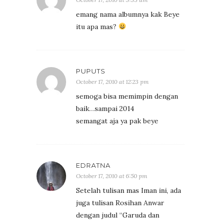
emang nama albumnya kak Beye
itu apa mas?
PUPUTS
October 17, 2010 at 12:23 pm
semoga bisa memimpin dengan
baik…sampai 2014
semangat aja ya pak beye
EDRATNA
October 17, 2010 at 6:50 pm
Setelah tulisan mas Iman ini, ada
juga tulisan Rosihan Anwar
dengan judul “Garuda dan