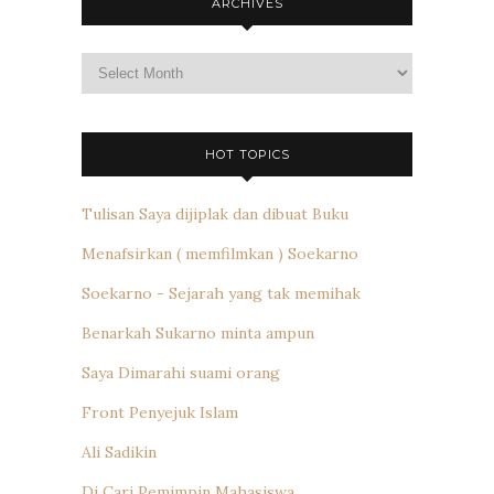
ARCHIVES
Archives
HOT TOPICS
Tulisan Saya dijiplak dan dibuat Buku
Menafsirkan ( memfilmkan ) Soekarno
Soekarno - Sejarah yang tak memihak
Benarkah Sukarno minta ampun
Saya Dimarahi suami orang
Front Penyejuk Islam
Ali Sadikin
Di Cari Pemimpin Mahasiswa