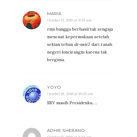
MARIA
October 15, 2010 at 9:53 am
rms bangga berhasil tak sengaja
mencuat kepermukaan setelah
sekian tehun di-usir2 dari ranah
negeri kincirangin karena tak
berguna.
YOYO
October 16, 2010 at 10:25 am
SBY masih Presidenku…..
ADHIE SHERANO
October 17, 2010 at 3:33 am