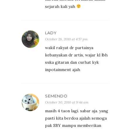
sejarah kali yah
LADY
October 26, 2010 at 4:57 pm
wakil rakyat dr partainya
kebanyakan dr artis, wajar kl lbh
suka gitaran dan curhat kyk
inpotainment ajah
SEMENDO
October 30, 2010 at 9:44 am
masih 4 taon lagi. sabar aja. yang
pasti kita berdoa ajalah semoga
pak SBY mampu memberikan