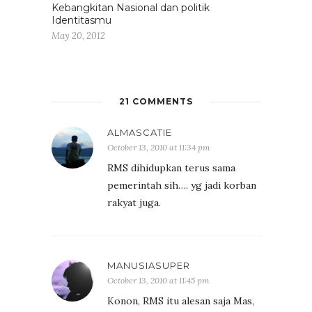
Kebangkitan Nasional dan politik
Identitasmu
May 20, 2012
21 COMMENTS
ALMASCATIE
October 13, 2010 at 11:34 pm
RMS dihidupkan terus sama
pemerintah sih…. yg jadi korban
rakyat juga.
MANUSIASUPER
October 13, 2010 at 11:45 pm
Konon, RMS itu alesan saja Mas,