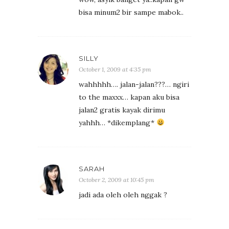
bisa minum2 bir sampe mabok..
SILLY
October 1, 2009 at 4:35 pm
wahhhhh…. jalan-jalan???… ngiri
to the maxxx… kapan aku bisa
jalan2 gratis kayak dirimu
yahhh… *dikemplang*
SARAH
October 2, 2009 at 10:45 pm
jadi ada oleh oleh nggak ?