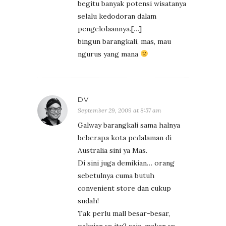
begitu banyak potensi wisatanya
selalu kedodoran dalam
pengelolaannya.[…]
bingun barangkali, mas, mau
ngurus yang mana
DV
September 29, 2009 at 8:57 am
Galway barangkali sama halnya
beberapa kota pedalaman di
Australia sini ya Mas.
Di sini juga demikian… orang
sebetulnya cuma butuh
convenient store dan cukup
sudah!
Tak perlu mall besar-besar,
pakaian ya itu2 saja, makan ya