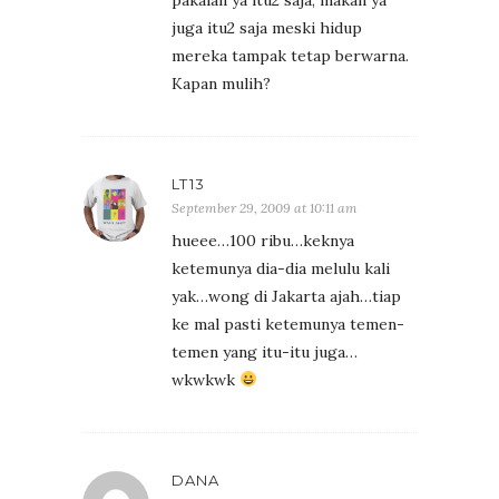
juga itu2 saja meski hidup
mereka tampak tetap berwarna.
Kapan mulih?
LT13
September 29, 2009 at 10:11 am
hueee…100 ribu…keknya
ketemunya dia-dia melulu kali
yak…wong di Jakarta ajah…tiap
ke mal pasti ketemunya temen-
temen yang itu-itu juga…
wkwkwk
DANA