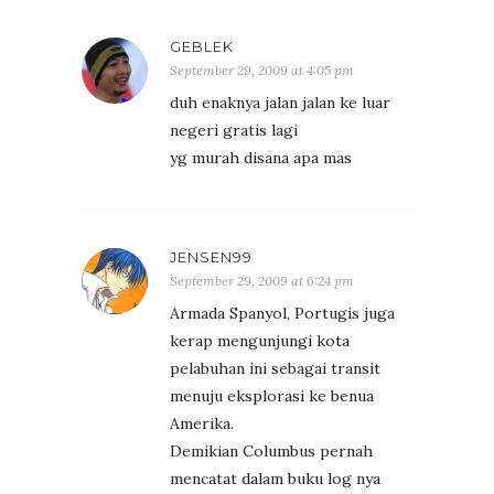
GEBLEK
September 29, 2009 at 4:05 pm
duh enaknya jalan jalan ke luar
negeri gratis lagi
yg murah disana apa mas
JENSEN99
September 29, 2009 at 6:24 pm
Armada Spanyol, Portugis juga
kerap mengunjungi kota
pelabuhan ini sebagai transit
menuju eksplorasi ke benua
Amerika.
Demikian Columbus pernah
mencatat dalam buku log nya