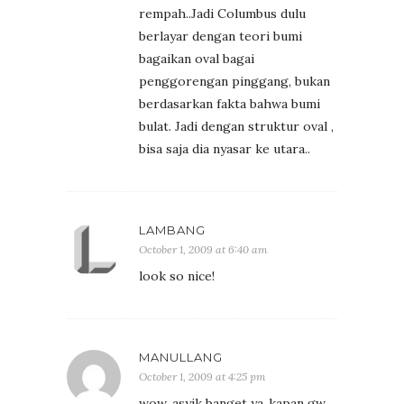
rempah..Jadi Columbus dulu
berlayar dengan teori bumi
bagaikan oval bagai
penggorengan pinggang, bukan
berdasarkan fakta bahwa bumi
bulat. Jadi dengan struktur oval ,
bisa saja dia nyasar ke utara..
LAMBANG
October 1, 2009 at 6:40 am
look so nice!
MANULLANG
October 1, 2009 at 4:25 pm
wow, asyik banget ya..kapan gw