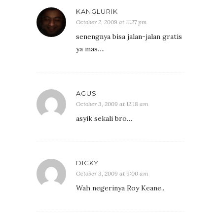
KANGLURIK
October 2, 2009 at 11:27 pm
senengnya bisa jalan-jalan gratis
ya mas….
AGUS
October 3, 2009 at 12:18 am
asyik sekali bro…
DICKY
October 3, 2009 at 9:00 am
Wah negerinya Roy Keane..