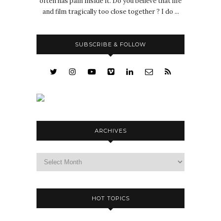
often has pain inside it. Do you believe that life
and film tragically too close together ? I do ...
SUBSCRIBE & FOLLOW
ARCHIVES
Archives
HOT TOPICS