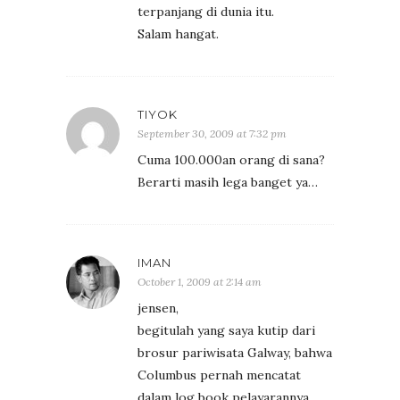
terpanjang di dunia itu.
Salam hangat.
TIYOK
September 30, 2009 at 7:32 pm
Cuma 100.000an orang di sana?
Berarti masih lega banget ya…
IMAN
October 1, 2009 at 2:14 am
jensen,
begitulah yang saya kutip dari
brosur pariwisata Galway, bahwa
Columbus pernah mencatat
dalam log book pelayarannya.