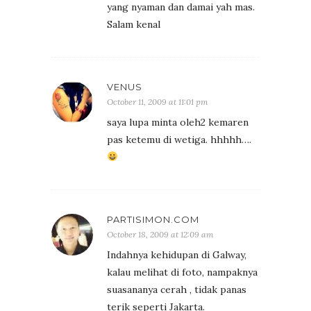
yang nyaman dan damai yah mas.
Salam kenal
VENUS
October 11, 2009 at 11:01 pm
saya lupa minta oleh2 kemaren
pas ketemu di wetiga. hhhhh….
PARTISIMON.COM
October 18, 2009 at 12:09 am
Indahnya kehidupan di Galway,
kalau melihat di foto, nampaknya
suasananya cerah , tidak panas
terik seperti Jakarta.