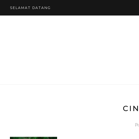
SELAMAT DATANG
CI
P