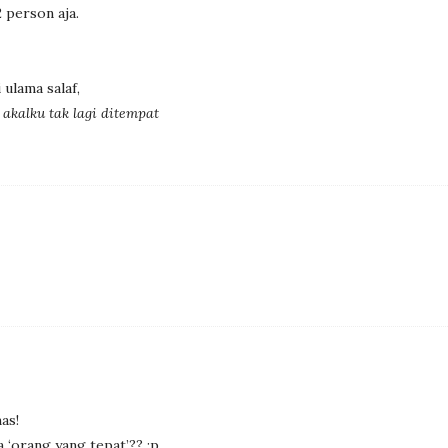
2 person aja.
 ulama salaf,
akalku tak lagi ditempat
as!
a ‘orang yang tepat’?? :p