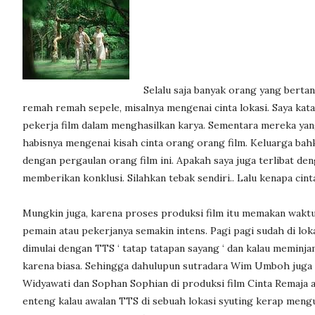
Selalu saja banyak orang yang bertany
remah remah sepele, misalnya mengenai cinta lokasi. Saya kat
pekerja film dalam menghasilkan karya. Sementara mereka yang 
habisnya mengenai kisah cinta orang orang film. Keluarga bah
dengan pergaulan orang film ini. Apakah saya juga terlibat den
memberikan konklusi. Silahkan tebak sendiri.. Lalu kenapa cinta
Mungkin juga, karena proses produksi film itu memakan waktu
pemain atau pekerjanya semakin intens. Pagi pagi sudah di lok
dimulai dengan TTS ‘ tatap tatapan sayang ‘ dan kalau meminjam 
karena biasa. Sehingga dahulupun sutradara Wim Umboh juga tak
Widyawati dan Sophan Sophian di produksi film Cinta Remaja 
enteng kalau awalan TTS di sebuah lokasi syuting kerap mengu