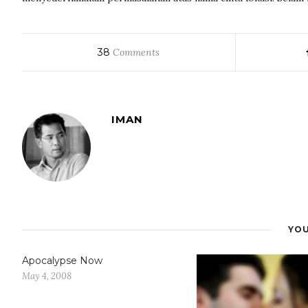
38
Comments
IMAN
YOU
Apocalypse Now
May 4, 2008