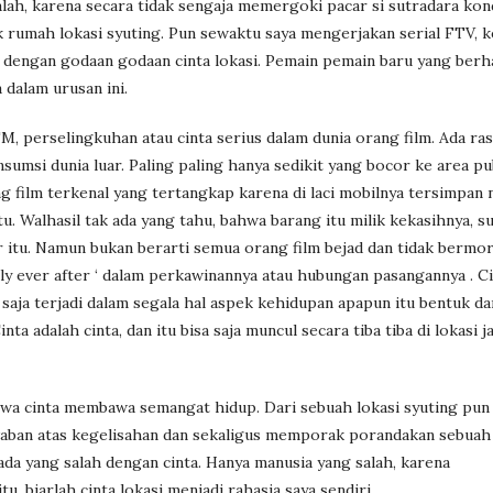
lah, karena secara tidak sengaja memergoki pacar si sutradara ko
 rumah lokasi syuting. Pun sewaktu saya mengerjakan serial FTV, k
a dengan godaan godaan cinta lokasi. Pemain pemain baru yang berh
 dalam urusan ini.
 perselingkuhan atau cinta serius dalam dunia orang film. Ada ra
sumsi dunia luar. Paling paling hanya sedikit yang bocor ke area pu
 film terkenal yang tertangkap karena di laci mobilnya tersimpan 
tu. Walhasil tak ada yang tahu, bahwa barang itu milik kekasihnya, s
itu. Namun bukan berarti semua orang film bejad dan tidak bermor
ily ever after ‘ dalam perkawinannya atau hubungan pasangannya . Ci
saja terjadi dalam segala hal aspek kehidupan apapun itu bentuk da
ta adalah cinta, dan itu bisa saja muncul secara tiba tiba di lokasi ja
a cinta membawa semangat hidup. Dari sebuah lokasi syuting pun c
aban atas kegelisahan dan sekaligus memporak porandakan sebuah
 ada yang salah dengan cinta. Hanya manusia yang salah, karena
, biarlah cinta lokasi menjadi rahasia saya sendiri.