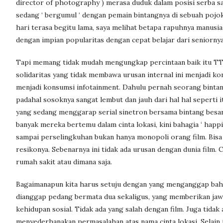
director of photography ) merasa duduk dalam posisi serba sa
sedang ‘ bergumul ‘ dengan pemain bintangnya di sebuah pojok
hari terasa begitu lama, saya melihat betapa rapuhnya manusi
dengan impian popularitas dengan cepat belajar dari seniornya
Tapi memang tidak mudah mengungkap percintaan baik itu TTM,
solidaritas yang tidak membawa urusan internal ini menjadi kon
menjadi konsumsi infotainment. Dahulu pernah seorang bintang
padahal sosoknya sangat lembut dan jauh dari hal hal seperti i
yang sedang menggarap serial sinetron bersama bintang besar 
banyak mereka bertemu dalam cinta lokasi, kini bahagia ‘ happ
sampai perselingkuhan bukan hanya monopoli orang film. Bisa 
resikonya. Sebenarnya ini tidak ada urusan dengan dunia film. Cin
rumah sakit atau dimana saja.
Bagaimanapun kita harus setuju dengan yang menganggap bahw
dianggap pedang bermata dua sekaligus, yang memberikan jaw
kehidupan sosial. Tidak ada yang salah dengan film. Juga tidak
menyederhanakan permasalahan atas nama cinta lokasi. Selain itu