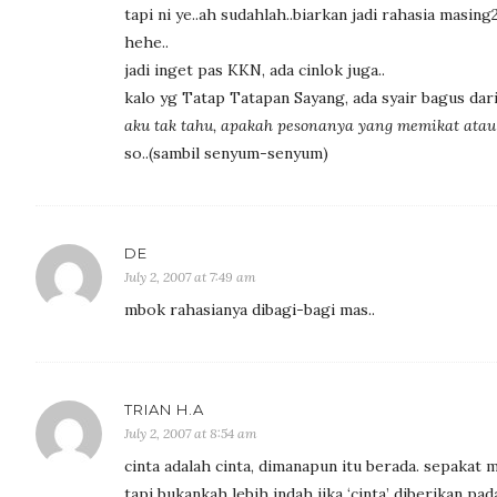
tapi ni ye..ah sudahlah..biarkan jadi rahasia masing
hehe..
jadi inget pas KKN, ada cinlok juga..
kalo yg Tatap Tatapan Sayang, ada syair bagus dari
aku tak tahu, apakah pesonanya yang memikat atau 
so..(sambil senyum-senyum)
DE
July 2, 2007 at 7:49 am
mbok rahasianya dibagi-bagi mas..
TRIAN H.A
July 2, 2007 at 8:54 am
cinta adalah cinta, dimanapun itu berada. sepakat m
tapi bukankah lebih indah jika ‘cinta’ diberikan pad