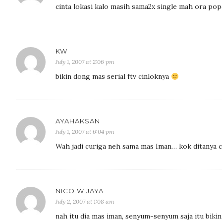
cinta lokasi kalo masih sama2x single mah ora po
KW
July 1, 2007 at 2:06 pm
bikin dong mas serial ftv cinloknya
AYAHAKSAN
July 1, 2007 at 6:04 pm
Wah jadi curiga neh sama mas Iman… kok ditanya 
NICO WIJAYA
July 2, 2007 at 1:08 am
nah itu dia mas iman, senyum-senyum saja itu biki