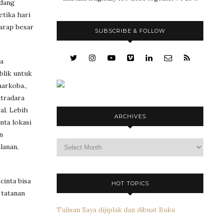
ndang
etika hari
arap besar
SUBSCRIBE & FOLLOW
sa
blik untuk
narkoba.,
utradara
al. Lebih
ARCHIVES
nta lokasi
n
Archives
lanan,
inta bisa
HOT TOPICS
 tatanan
Tulisan Saya dijiplak dan dibuat Buku