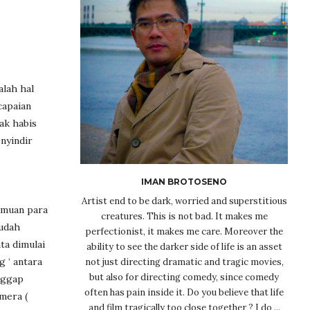
alah hal
capaian
ak habis
nyindir
IMAN BROTOSENO
Artist end to be dark, worried and superstitious
emuan para
creatures. This is not bad. It makes me
sudah
perfectionist, it makes me care. Moreover the
ta dimulai
ability to see the darker side of life is an asset
g ‘ antara
not just directing dramatic and tragic movies,
but also for directing comedy, since comedy
nggap
often has pain inside it. Do you believe that life
mera (
and film tragically too close together ? I do ...