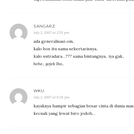
SANGARZ
July 2, 2007 at 2:53 pm
ada generalisasi om..
kalo bos itu sama sekertarisnya..
kalo sutradara…??? sama bintangnya.. iya gak..
hehe.. gojek lho..
WKU
July 2, 2007 at 8:28 pm
kayaknya hampir sebagian besar cinta di dunia mas
kecuali yang lewat biro jodoh…