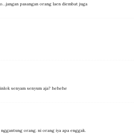
po…jangan pasangan orang laen diembat juga
cinlok senyam senyum aja? hehehe
n nggantung orang. ni orang iya apa enggak.