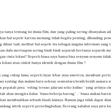
a tanya tentang isi dunia film, dan yang paling sering ditanyakan ad
akan hal sepele karena memang tidak begitu penting, dibanding pen
diluar tadi, melihat hal sepele itu sebagai magma informasi yang t
kan dulu mertuapun sering bisik bisik separuh bertanya separuh me
gan cinta lokasi? Seperti biasa saya hanya bisa senyum senyum tidak
 lokasi atau cinlok hanya identik dengan dunia film ?
 yang cukup lama, seperti layar lebar atau sinetron, membuat pert
asi syuting dan malam baru selesai, sementara benih benih asmara 
pepatah jawa ‘ witing tresno jalarani seko kulino ‘ yang artinya cin
 akan mengira kalau ‘ biasa bekerja bareng ‘ , ‘ biasa makan baren
akan membuahkan sebuah kisah lainnya. Namun juga tidak dapat dia
ndang intrik seperti perselingkuhan. Seorang sahabat saya juru ka