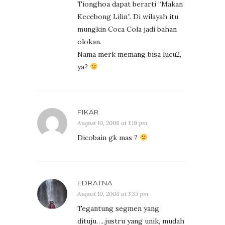
Tionghoa dapat berarti “Makan
Kecebong Lilin”. Di wilayah itu
mungkin Coca Cola jadi bahan
olokan.
Nama merk memang bisa lucu2,
ya?
FIKAR
August 10, 2008 at 1:19 pm
Dicobain gk mas ?
EDRATNA
August 10, 2008 at 1:35 pm
Tegantung segmen yang
dituju…..justru yang unik, mudah