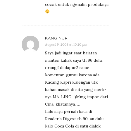
cocok untuk ngenalin produknya
KANG NUR
August 9, 2008 at 10:20 pm
Saya jadi ingat saat hajatan
manten kakak saya th 96 dulu,
orang2 di dapur2 rame
komentar-gurau karena ada
Kacang Kapri Kalengan utk
bahan masak di situ yang merk-
nya MA-LING. :)Mmg impor dari
Cina, kliatannya. …
Lalu saya pernah baca di
Reader’s Digest th 90-an dulu;
kalo Coca Cola di satu dialek