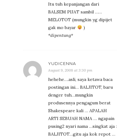
Itu tuh kepanjangan dari
BALSEM PIJAT sambil ……
MELOTOT (mungkin yg dipijet
gak mo bayar
)
*dipentung*
YUDICENNA
August 9, 2008 at 3:30 pm
hehehe….asli, saya ketawa baca
postingan ini… BALJITOT, baru
denger tuh…mungkin
produsennya pengagum berat
Shakespeare kali … APALAH
ARTI SEBUAH NAMA … ngapain
pusing2 nyari nama …singkat aja :
BALJITOT…gitu aja kok repot …