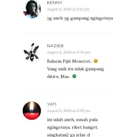
KENNY
August 8, 2008 at 5:22 pm
yg aneh yg gampang ngingetnya
NAZIEB
August 8, 2008 at 6:38 pm
Balsem Pijit Moncrot..
Yang unik itu ndak gampang
ditiru, Mas..
YATI
August 8, 2008 at 6:39 pm
ini udah aneh, susah pula
ngingetnya. ribet banget,
singkatan2 ga jelas :d