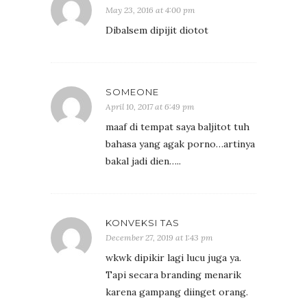
May 23, 2016 at 4:00 pm
Dibalsem dipijit diotot
SOMEONE
April 10, 2017 at 6:49 pm
maaf di tempat saya baljitot tuh
bahasa yang agak porno…artinya
bakal jadi dien…..
KONVEKSI TAS
December 27, 2019 at 1:43 pm
wkwk dipikir lagi lucu juga ya.
Tapi secara branding menarik
karena gampang diinget orang.