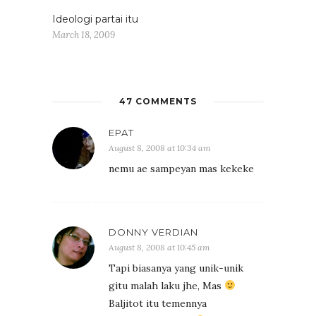
Ideologi partai itu
March 18, 2009
47 COMMENTS
EPAT
August 8, 2008 at 10:34 am
nemu ae sampeyan mas kekeke
DONNY VERDIAN
August 8, 2008 at 10:45 am
Tapi biasanya yang unik-unik
gitu malah laku jhe, Mas
Baljitot itu temennya