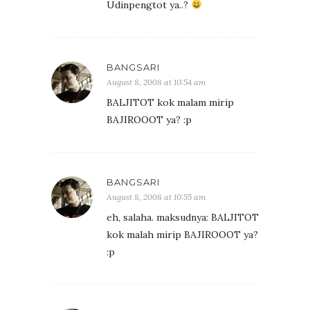
Udinpengtot ya..?
BANGSARI
August 8, 2008 at 10:54 am
BALJITOT kok malam mirip
BAJIROOOT ya? :p
BANGSARI
August 8, 2008 at 10:55 am
eh, salaha. maksudnya: BALJITOT
kok malah mirip BAJIROOOT ya?
:p