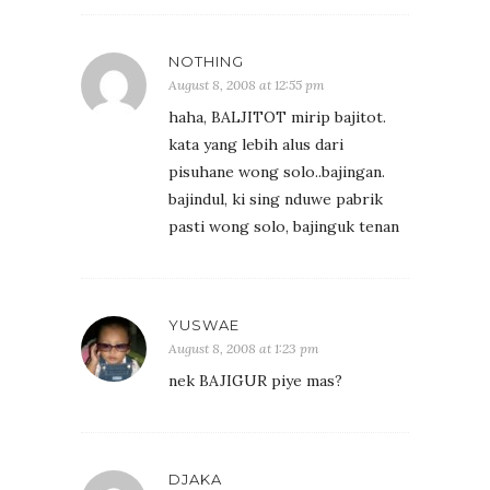
NOTHING
August 8, 2008 at 12:55 pm
haha, BALJITOT mirip bajitot.
kata yang lebih alus dari
pisuhane wong solo..bajingan.
bajindul, ki sing nduwe pabrik
pasti wong solo, bajinguk tenan
YUSWAE
August 8, 2008 at 1:23 pm
nek BAJIGUR piye mas?
DJAKA