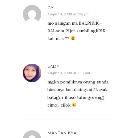
ZA
August 8, 2008 at 2:51 pm
mo saingan ma BALPIRIK -
BALsem PIjet sambil ngliRIK-
kali mas ??
LADY
August 8, 2008 at 3:13 pm
mgkn pemiliknya orang sunda,
biasanya kan disingkat2 kayak
batagor (baso tahu goreng),
cimol, cilok
MANTAN KYAI