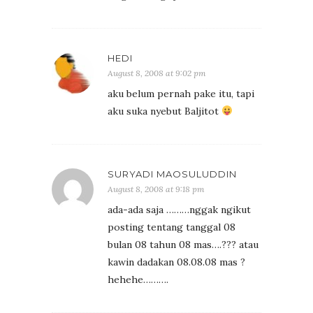
HEDI
August 8, 2008 at 9:02 pm
aku belum pernah pake itu, tapi
aku suka nyebut Baljitot
SURYADI MAOSULUDDIN
August 8, 2008 at 9:18 pm
ada-ada saja ………nggak ngikut
posting tentang tanggal 08
bulan 08 tahun 08 mas….??? atau
kawin dadakan 08.08.08 mas ?
hehehe……….