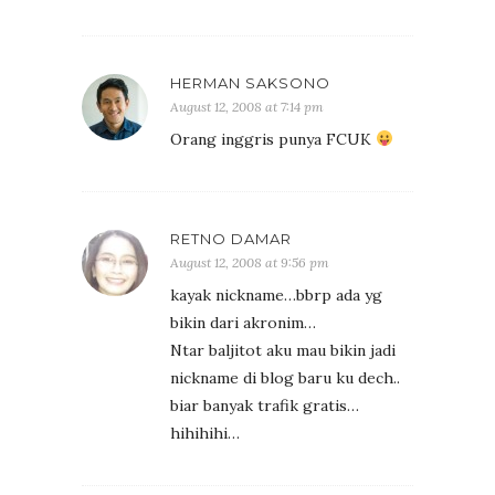
HERMAN SAKSONO
August 12, 2008 at 7:14 pm
Orang inggris punya FCUK
RETNO DAMAR
August 12, 2008 at 9:56 pm
kayak nickname…bbrp ada yg
bikin dari akronim…
Ntar baljitot aku mau bikin jadi
nickname di blog baru ku dech..
biar banyak trafik gratis…
hihihihi…