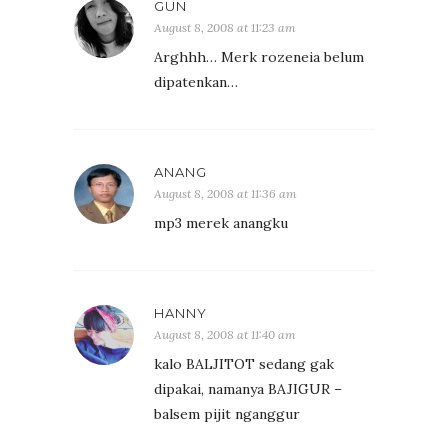
GUN
August 8, 2008 at 11:23 am
Arghhh… Merk rozeneia belum
dipatenkan…
ANANG
August 8, 2008 at 11:36 am
mp3 merek anangku
HANNY
August 8, 2008 at 11:40 am
kalo BALJITOT sedang gak
dipakai, namanya BAJIGUR –
balsem pijit nganggur