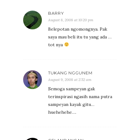
BARRY
August 8, 2008 at 10:20 pm
Belepotan ngomongnya. Pak
saya mau beli itu tu yang ada …
tot nya
TUKANG NGGUNEM
August 9, 2008 at 2:52 am
Semoga sampeyan gak
terinspirasi ngasih nama putra
sampeyan kayak gitu…
huehehehe….