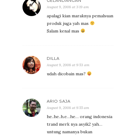
GELANDANGAN
August 9, 2008 at 3:19 am
apalagi kian maraknya pemalsuan
produk juga yah mas
Salam kenal mas
DILLA
August 9, 2008 at 9:53 am
udah dicobain mas?
ARIO SAJA
August 9, 2008 at 9:55 am
he..he..h.e…he… orang indonesia
trand merk nya asyik2 yah…
untung namanya bukan