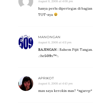
August 8, 2008 at 4:08 pm
hanya perlu dipertegas di bagian
TOT-nya
MANONGAN
August 8, 2008 at 4:11 pm
BAJINGAN :
Balsem Pijit Tangan.
.::he
509
x™::.
APRIKOT
August 8, 2008 at 4:43 pm
mau saya kerokin mas? *ngarep*