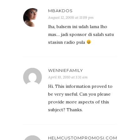
MBAKDOS
August 12, 2008 at 11:09 pm
lha, balsem ini udah lama lho
mas… jadi sponsor di salah satu
stasiun radio pula
WENNIEFAMILY
April 10, 2010 at 1:31 am
Hi. This information proved to
be very useful. Can you please
provide more aspects of this
subject? Thanks.
HELMCUSTOMPROMOSI.COM