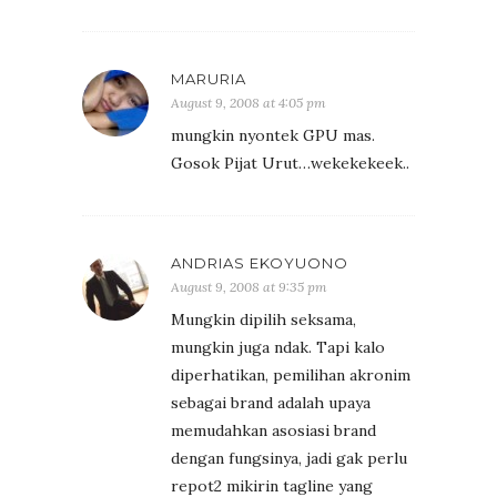
MARURIA
August 9, 2008 at 4:05 pm
mungkin nyontek GPU mas.
Gosok Pijat Urut…wekekekeek..
ANDRIAS EKOYUONO
August 9, 2008 at 9:35 pm
Mungkin dipilih seksama,
mungkin juga ndak. Tapi kalo
diperhatikan, pemilihan akronim
sebagai brand adalah upaya
memudahkan asosiasi brand
dengan fungsinya, jadi gak perlu
repot2 mikirin tagline yang