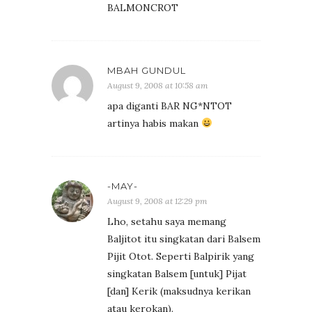
BALMONCROT
MBAH GUNDUL
August 9, 2008 at 10:58 am
apa diganti BAR NG*NTOT
artinya habis makan
-MAY-
August 9, 2008 at 12:29 pm
Lho, setahu saya memang
Baljitot itu singkatan dari Balsem
Pijit Otot. Seperti Balpirik yang
singkatan Balsem [untuk] Pijat
[dan] Kerik (maksudnya kerikan
atau kerokan).