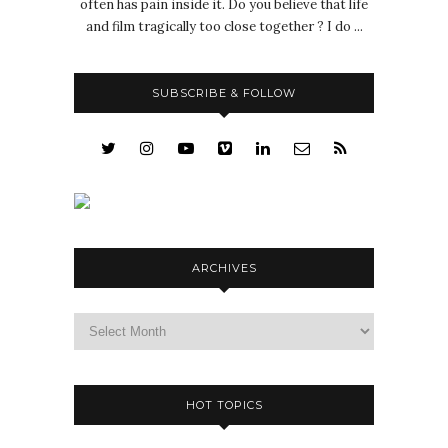
often has pain inside it. Do you believe that life
and film tragically too close together ? I do ...
SUBSCRIBE & FOLLOW
ARCHIVES
Archives
HOT TOPICS