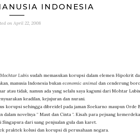
MANUSIA INDONESIA
ted on
April 22, 2008
Mochtar Lubis
sudah memasukan korupsi dalam elemen Hipokrit da
atakan, manusia Indonesia bukan
economic animal
dan cenderung boros
nar atau tidak, namun ada yang selalu saya kagumi dari Mohtar Lubis
nyuarakan keadilan, kejujuran dan nurani.
s korupsi sehingga dibreidel pada jaman Soekarno maupun Orde B
kan dalam novelnya “ Maut dan Cinta “. Kisah para pejuang kemerdek
 Singapura dari uang penjualan gula dan karet.
tek praktek kolusi dan korupsi di perusahaan negara.