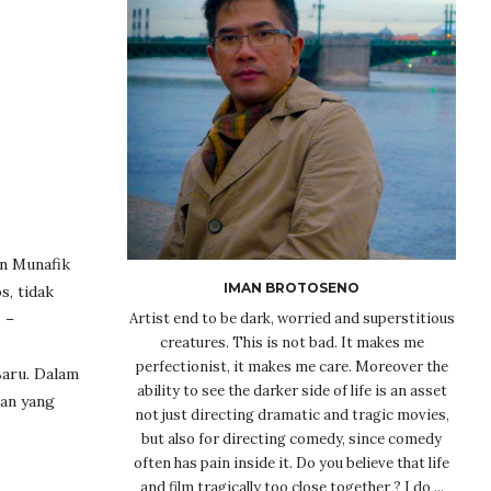
n Munafik
IMAN BROTOSENO
, tidak
Artist end to be dark, worried and superstitious
 –
creatures. This is not bad. It makes me
perfectionist, it makes me care. Moreover the
aru. Dalam
ability to see the darker side of life is an asset
aan yang
not just directing dramatic and tragic movies,
but also for directing comedy, since comedy
often has pain inside it. Do you believe that life
and film tragically too close together ? I do ...