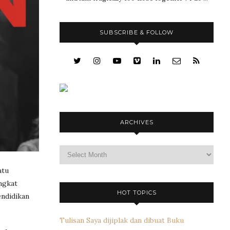
SUBSCRIBE & FOLLOW
ARCHIVES
Archives
atu
ingkat
HOT TOPICS
endidikan
Tulisan Saya dijiplak dan dibuat Buku