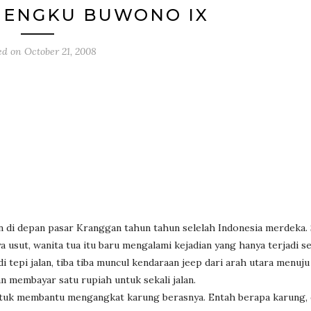
MENGKU BUWONO IX
ed on
October 21, 2008
n di depan pasar Kranggan tahun tahun selelah Indonesia merdeka. S
 usut, wanita tua itu baru mengalami kejadian yang hanya terjadi 
tepi jalan, tiba tiba muncul kendaraan jeep dari arah utara menuju 
n membayar satu rupiah untuk sekali jalan.
‘ untuk membantu mengangkat karung berasnya. Entah berapa karung, 