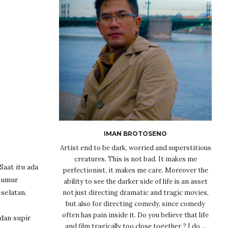
IMAN BROTOSENO
Artist end to be dark, worried and superstitious
creatures. This is not bad. It makes me
aat itu ada
perfectionist, it makes me care. Moreover the
seumur
ability to see the darker side of life is an asset
selatan.
not just directing dramatic and tragic movies,
but also for directing comedy, since comedy
often has pain inside it. Do you believe that life
dan supir
and film tragically too close together ? I do ...