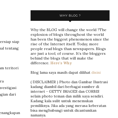
WHY BLOG ?
Why the BLOG will change the world ?The
explosion of blogs throughout the world
has been the biggest phenomenon since the
ersiap siap
rise of the Internet itself. Today, more
nal tentang
people read blogs than newspapers. Blogs
are just a tool, of course. It’s the bloggers
behind the blogs that will make the
difference.
Here's Why
am teritori
Blog lama saya masih dapat dilihat
disini
ra
( DISCLAIMER ) Photo dan Gambar Ilustrasi
kadang diambil dari berbagai sumber di
vestigasi
internet - GETTY IMAGES dan CORBIS
gian dari
selain photo teman dan milik saya sendiri.
Kadang kala sulit untuk menemukan
pemiliknya. Jika ada yang merasa keberatan
bisa menghubungi untuk dicantumkan
penangkapan
namanya.