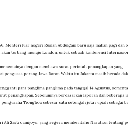
956, Menteri luar negeri Ruslan Abdulgani baru saja makan pagi dan b
 ia akan terbang menuju London, untuk sebuah konferensi Internasio
angi menemuinya dengan membawa surat perintah penangkapan yang
i penguasa perang Jawa Barat. Waktu itu Jakarta masih berada dal
engganti para panglima panglima pada tanggal 14 Agustus, sementa
urat penangkapan. Sebelumnya berdasarkan laporan dan beberapa in
 pengusaha Tionghoa sebesar satu setengah juta rupiah sebagai ba
ri Ali Sastroamijoyo, yang segera memberitahu Nasution tentang 