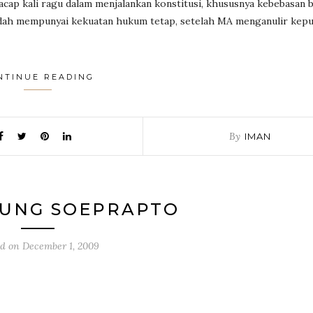
 acap kali ragu dalam menjalankan konstitusi, khususnya kebebasan 
udah mempunyai kekuatan hukum tetap, setelah MA menganulir kep
NTINUE READING
By
IMAN
GUNG SOEPRAPTO
ed on
December 1, 2009