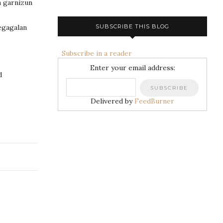
n garnizun
SUBSCRIBE THIS BLOG
egagalan
Subscribe in a reader
Enter your email address:
d
Delivered by
FeedBurner