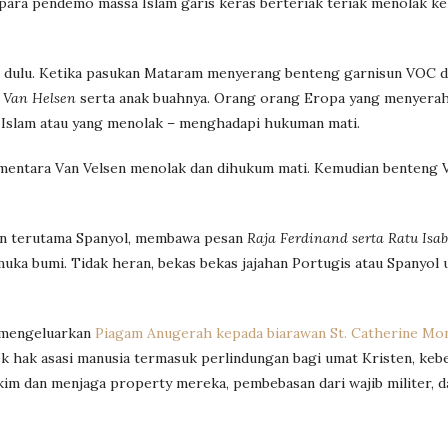
 para pendemo massa Islam garis keras berteriak teriak menolak k
ak dulu. Ketika pasukan Mataram menyerang benteng garnisun VOC d
 Van Helsen
serta anak buahnya. Orang orang Eropa yang menyerah
 Islam atau yang menolak – menghadapi hukuman mati.
ementara Van Velsen menolak dan dihukum mati. Kemudian benteng 
dan terutama Spanyol, membawa pesan
Raja Ferdinand serta Ratu Isab
uka bumi. Tidak heran, bekas bekas jajahan Portugis atau Spanyo
 mengeluarkan
Piagam Anugerah kepada biarawan St. Catherine Mon
ek hak asasi manusia termasuk perlindungan bagi umat Kristen, keb
im dan menjaga property mereka, pembebasan dari wajib militer, d