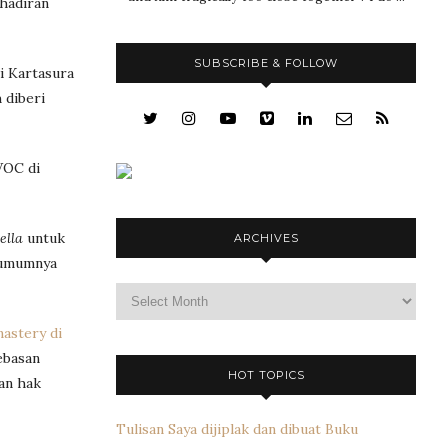
ehadiran
SUBSCRIBE & FOLLOW
i Kartasura
 diberi
VOC di
ella
untuk
ARCHIVES
l umumnya
Archives
astery di
ebasan
HOT TOPICS
an hak
Tulisan Saya dijiplak dan dibuat Buku