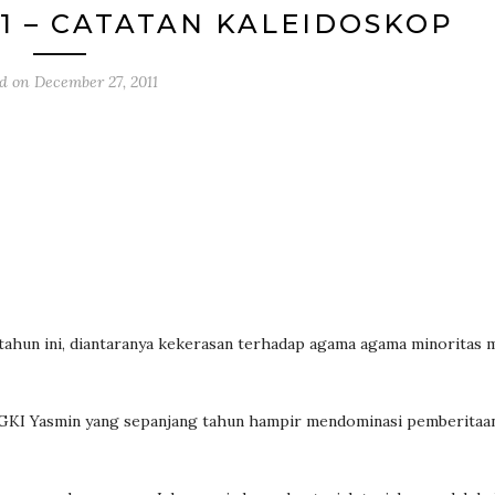
1 – CATATAN KALEIDOSKOP
ed on
December 27, 2011
tahun ini, diantaranya kekerasan terhadap agama agama minoritas 
s GKI Yasmin yang sepanjang tahun hampir mendominasi pemberitaan