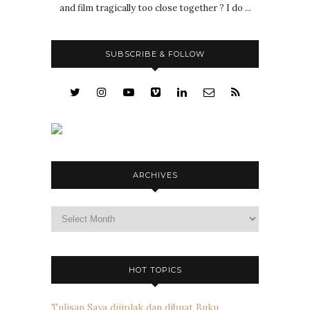
and film tragically too close together ? I do ...
SUBSCRIBE & FOLLOW
ARCHIVES
Archives
HOT TOPICS
Tulisan Saya dijiplak dan dibuat Buku