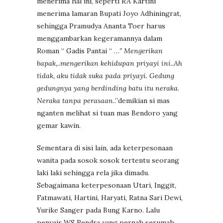
menerima hal ini, seperti RA Kartini
menerima lamaran Bupati Joyo Adhiningrat,
sehingga Pramudya Ananta Toer harus
menggambarkan kegeramannya dalam
Roman “ Gadis Pantai “ …
” Mengerikan
bapak,..mengerikan kehidupan priyayi ini..Ah
tidak, aku tidak suka pada priyayi. Gedung
gedungnya yang berdinding batu itu neraka.
Neraka tanpa perasaan.
.”demikian si mas
nganten melihat si tuan mas Bendoro yang
gemar kawin.
Sementara di sisi lain, ada keterpesonaan
wanita pada sosok sosok tertentu seorang
laki laki sehingga rela jika dimadu.
Sebagaimana keterpesonaan Utari, Inggit,
Fatmawati, Hartini, Haryati, Ratna Sari Dewi,
Yurike Sanger pada Bung Karno. Lalu
penyair WS Rendra yang pernah serumah