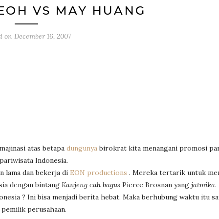
EOH VS MAY HUANG
d on
December 16, 2007
imajinasi atas betapa
dungunya
birokrat kita menangani promosi par
pariwisata Indonesia.
n lama dan bekerja di
EON productions
. Mereka tertarik untuk me
sia dengan bintang
Kanjeng cah bagus
Pierce Brosnan yang
jatmika
.
donesia ? Ini bisa menjadi berita hebat. Maka berhubung waktu itu s
 pemilik perusahaan.