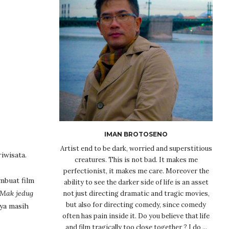
IMAN BROTOSENO
Artist end to be dark, worried and superstitious
iwisata.
creatures. This is not bad. It makes me
perfectionist, it makes me care. Moreover the
mbuat film
ability to see the darker side of life is an asset
Mak jedug
not just directing dramatic and tragic movies,
but also for directing comedy, since comedy
aya masih
often has pain inside it. Do you believe that life
and film tragically too close together ? I do ...