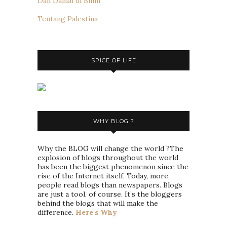
Dan Damai di Bumi
Tentang Palestina
SPICE OF LIFE
WHY BLOG ?
Why the BLOG will change the world ?The
explosion of blogs throughout the world
has been the biggest phenomenon since the
rise of the Internet itself. Today, more
people read blogs than newspapers. Blogs
are just a tool, of course. It’s the bloggers
behind the blogs that will make the
difference.
Here's Why