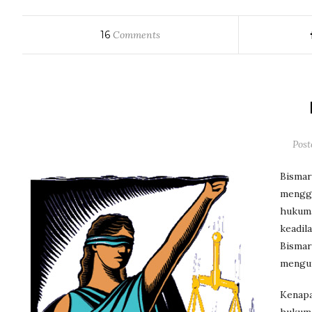
16
Comments
Pos
Bismar
mengga
hukuma
keadil
Bismar
mengut
Kenapa