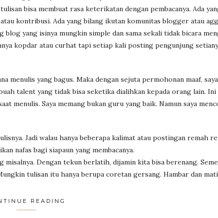
ulisan bisa membuat rasa keterikatan dengan pembacanya. Ada yan
atau kontribusi. Ada yang bilang ikutan komunitas blogger atau ag
og blog yang isinya mungkin simple dan sama sekali tidak bicara me
anya kopdar atau curhat tapi setiap kali posting pengunjung setiany
ana menulis yang bagus. Maka dengan sejuta permohonan maaf, saya 
uah talent yang tidak bisa seketika dialihkan kepada orang lain. Ini 
 saat menulis. Saya memang bukan guru yang baik. Namun saya menc
nulisnya. Jadi walau hanya beberapa kalimat atau postingan remah r
erikan nafas bagi siapaun yang membacanya.
g misalnya. Dengan tekun berlatih, dijamin kita bisa berenang. Sem
 Mungkin tulisan itu hanya berupa coretan gersang. Hambar dan mati
NTINUE READING