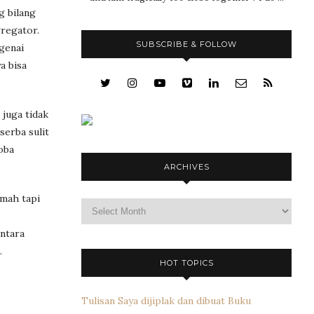
g bilang
gregator.
SUBSCRIBE & FOLLOW
ngenai
a bisa
juga tidak
serba sulit
oba
ARCHIVES
emah tapi
Archives
entara
.
HOT TOPICS
Tulisan Saya dijiplak dan dibuat Buku