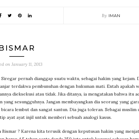
By
IMAN
BISMAR
ted on
January 11, 2013
 Siregar pernah dianggap suatu waktu, sebagai hakim yang kejam. 
njar terdakwa pembunuhan dengan hukuman mati. Entah apakah w
nnya dieksekusi atau tidak. Jika ditanya, ia mengatakan bahwa itu a
an yang sesungguhnya. Jangan membayangkan dia seorang yang gara
 bicara lembut dan sangat santun. Dia juga toleran. Sebagai muslim d
ip ayat ayat injil untuk memberi sebuah analogi kasus.
 Bismar ? Karena kita terusik dengan keputusan hakim yang menja