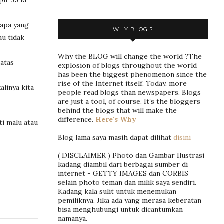
pir 35 M
 apa yang
WHY BLOG ?
au tidak
Why the BLOG will change the world ?The
 atas
explosion of blogs throughout the world
has been the biggest phenomenon since the
rise of the Internet itself. Today, more
linya kita
people read blogs than newspapers. Blogs
are just a tool, of course. It’s the bloggers
behind the blogs that will make the
difference.
Here's Why
ti malu atau
Blog lama saya masih dapat dilihat
disini
( DISCLAIMER ) Photo dan Gambar Ilustrasi
kadang diambil dari berbagai sumber di
internet - GETTY IMAGES dan CORBIS
selain photo teman dan milik saya sendiri.
Kadang kala sulit untuk menemukan
pemiliknya. Jika ada yang merasa keberatan
bisa menghubungi untuk dicantumkan
namanya.