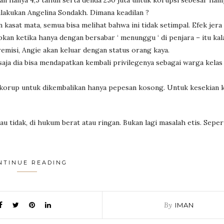
n hanya 4,5 tahun serta denda 250 juta untuk korupsi sebesar ham
ilakukan Angelina Sondakh. Dimana keadilan ?
 kasat mata, semua bisa melihat bahwa ini tidak setimpal. Efek jera
pkan ketika hanya dengan bersabar ‘ menunggu ‘ di penjara – itu kal
remisi, Angie akan keluar dengan status orang kaya.
saja dia bisa mendapatkan kembali privilegenya sebagai warga kelas
orup untuk dikembalikan hanya pepesan kosong. Untuk kesekian ka
au tidak, di hukum berat atau ringan. Bukan lagi masalah etis. Seper
NTINUE READING
By
IMAN