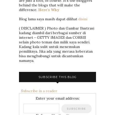
are just a tool, of course. It’s the bloggers
behind the blogs that will make the
difference.
Here's Why
Blog lama saya masih dapat dilihat
disini
( DISCLAIMER ) Photo dan Gambar Ilustrasi
kadang diambil dari berbagai sumber di
internet - GETTY IMAGES dan CORBIS
selain photo teman dan milik saya sendiri.
Kadang kala sulit untuk menemukan
pemiliknya. Jika ada yang merasa keberatan
bisa menghubungi untuk dicantumkan
namanya.
SUBSCRIBE THIS BLOG
Subscribe in a reader
Enter your email address: