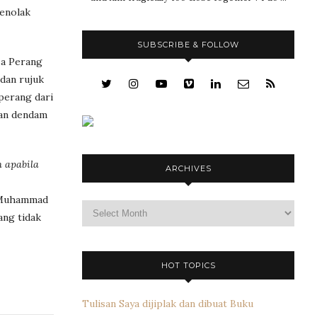
menolak
SUBSCRIBE & FOLLOW
sa Perang
 dan rujuk
perang dari
san dendam
h apabila
ARCHIVES
r Muhammad
Archives
ang tidak
HOT TOPICS
Tulisan Saya dijiplak dan dibuat Buku