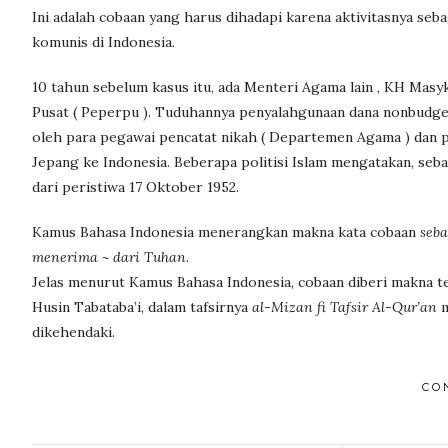
Ini adalah cobaan yang harus dihadapi karena aktivitasnya seba
komunis di Indonesia.
10 tahun sebelum kasus itu, ada Menteri Agama lain , KH Mas
Pusat ( Peperpu ). Tuduhannya penyalahgunaan dana nonbudgeter
oleh para pegawai pencatat nikah ( Departemen Agama ) dan p
Jepang ke Indonesia. Beberapa politisi Islam mengatakan, seb
dari peristiwa 17 Oktober 1952.
Kamus Bahasa Indonesia menerangkan makna kata cobaan
seba
menerima ~ dari Tuhan
.
Jelas menurut Kamus Bahasa Indonesia, cobaan diberi makna t
Husin Tabataba’i, dalam tafsirnya
al-Mizan fi Tafsir Al-Qur’an
m
dikehendaki.
CO