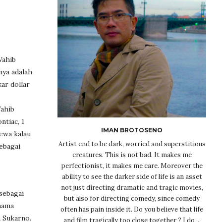
Wahib
nya adalah
ar dollar
Wahib
ntiac, 1
IMAN BROTOSENO
ewa kalau
Artist end to be dark, worried and superstitious
ebagai
creatures. This is not bad. It makes me
perfectionist, it makes me care. Moreover the
ability to see the darker side of life is an asset
not just directing dramatic and tragic movies,
sebagai
but also for directing comedy, since comedy
nama
often has pain inside it. Do you believe that life
n Sukarno.
and film tragically too close together ? I do ...