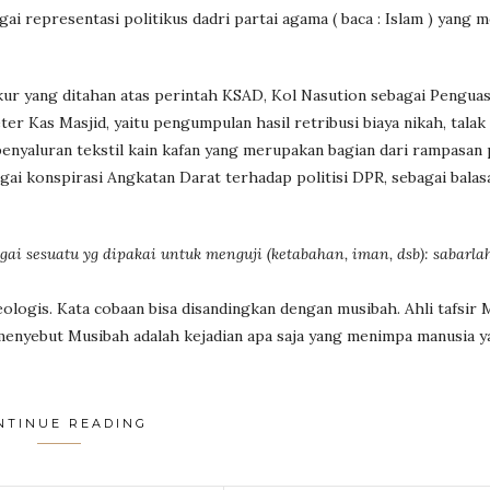
gai representasi politikus dadri partai agama ( baca : Islam ) yang 
ykur yang ditahan atas perintah KSAD, Kol Nasution sebagai Pengua
 Kas Masjid, yaitu pengumpulan hasil retribusi biaya nikah, talak
enyaluran tekstil kain kafan yang merupakan bagian dari rampasan 
agai konspirasi Angkatan Darat terhadap politisi DPR, sebagai bala
gai sesuatu yg dipakai untuk menguji (ketabahan, iman, dsb): sabarla
eologis. Kata cobaan bisa disandingkan dengan musibah. Ahli tafsi
enyebut Musibah adalah kejadian apa saja yang menimpa manusia y
NTINUE READING