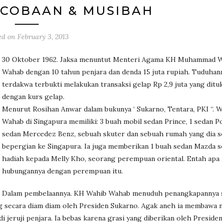
 COBAAN & MUSIBAH
ed on
February 3, 2013
30 Oktober 1962. Jaksa menuntut Menteri Agama KH Muhammad 
Wahab dengan 10 tahun penjara dan denda 15 juta rupiah. Tuduhan
terdakwa terbukti melakukan transaksi gelap Rp 2,9 juta yang dituk
dengan kurs gelap.
Menurut Rosihan Anwar dalam bukunya ‘ Sukarno, Tentara, PKI “. 
Wahab di Singapura memiliki: 3 buah mobil sedan Prince, 1 sedan Po
sedan Mercedez Benz, sebuah skuter dan sebuah rumah yang dia s
bepergian ke Singapura. Ia juga memberikan 1 buah sedan Mazda s
hadiah kepada Melly Kho, seorang perempuan oriental. Entah apa
hubungannya dengan perempuan itu.
Dalam pembelaannya. KH Wahib Wahab menuduh penangkapannya 
ng secara diam diam oleh Presiden Sukarno. Agak aneh ia membawa 
jeruji penjara. Ia bebas karena grasi yang diberikan oleh Preside