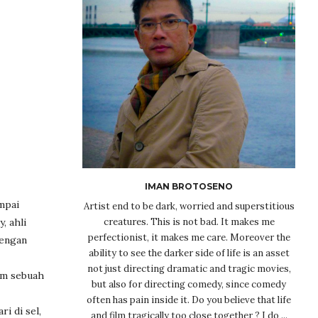
IMAN BROTOSENO
mpai
Artist end to be dark, worried and superstitious
creatures. This is not bad. It makes me
, ahli
perfectionist, it makes me care. Moreover the
dengan
ability to see the darker side of life is an asset
not just directing dramatic and tragic movies,
am sebuah
but also for directing comedy, since comedy
often has pain inside it. Do you believe that life
i di sel,
and film tragically too close together ? I do ...