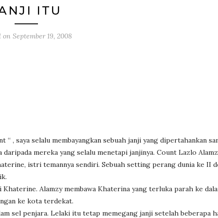
ANJI ITU
d on
September 19, 2008
nt “ , saya selalu membayangkan sebuah janji yang dipertahankan sa
 daripada mereka yang selalu menetapi janjinya. Count Lazlo Alamzy
terine, istri temannya sendiri. Sebuah setting perang dunia ke II 
ik.
 Khaterine. Alamzy membawa Khaterina yang terluka parah ke dal
ngan ke kota terdekat.
m sel penjara. Lelaki itu tetap memegang janji setelah beberapa har