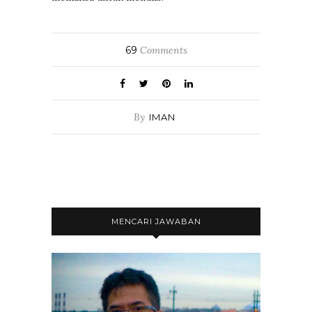
69
Comments
By
IMAN
MENCARI JAWABAN