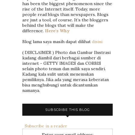
has been the biggest phenomenon since the
rise of the Internet itself. Today, more
people read blogs than newspapers. Blogs
are just a tool, of course. It’s the bloggers
behind the blogs that will make the
difference.
Here's Why
Blog lama saya masih dapat dilihat
disini
( DISCLAIMER ) Photo dan Gambar Ilustrasi
kadang diambil dari berbagai sumber di
internet - GETTY IMAGES dan CORBIS
selain photo teman dan milik saya sendiri.
Kadang kala sulit untuk menemukan
pemiliknya. Jika ada yang merasa keberatan
bisa menghubungi untuk dicantumkan
namanya.
SUBSCRIBE THIS BLOG
Subscribe in a reader
Enter your email address: