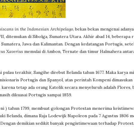
iscans in the Indonesian Archipelago
, bekas bekas mengenai adany
VII, ditemukan di Sibolga, Sumatera Utara. Akhir abad 14, beberapa
 Sumatera, Jawa dan Kalimantan. Dengan kedatangan Portugis, sete
cus Xaverius
memulai di Ambon, Ternate dan timur Halmahera antar
 pulau terakhir, Sangihe direbut Belanda tahun 1677. Maka karya mi
isionaris Portugis dan Spanyol, atas perintah Kompeni dimasukan
 karena tetap ada orang Katolik secara menyeluruh adalah Flores,
masih dikuasai Portugis sampai 1859.
i ) tahun 1799, membuat golongan Protestan menerima keistimew
uki Belanda, dimana Raja Lodewijk Napoleon pada 7 Agustus 1806 
). Dengan demikian sedikit banyak pengistimewaan terhadap Protest