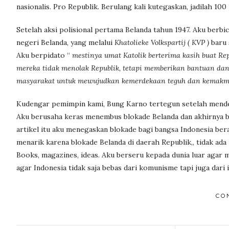
nasionalis. Pro Republik. Berulang kali kutegaskan, jadilah 10
Setelah aksi polisional pertama Belanda tahun 1947. Aku berb
negeri Belanda, yang melalui
Khatolieke Volkspartij ( KVP )
baru 
Aku berpidato “
mestinya umat Katolik berterima kasih buat Re
mereka tidak menolak Republik, tetapi memberikan bantuan da
masyarakat untuk mewujudkan kemerdekaan teguh dan kemakmu
Kudengar pemimpin kami, Bung Karno tertegun setelah menden
Aku berusaha keras menembus blokade Belanda dan akhirnya b
artikel itu aku menegaskan blokade bagi bangsa Indonesia bera
menarik karena blokade Belanda di daerah Republik,, tidak ada 
Books, magazines, ideas. Aku berseru kepada dunia luar agar
agar Indonesia tidak saja bebas dari komunisme tapi juga dari 
CO