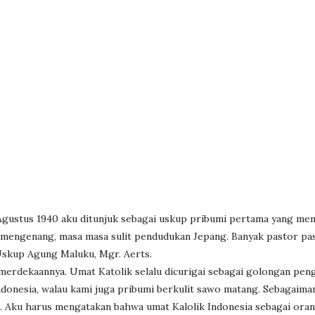
Agustus 1940 aku ditunjuk sebagai uskup pribumi pertama yang me
ku mengenang, masa masa sulit pendudukan Jepang. Banyak pastor pa
Uskup Agung Maluku, Mgr. Aerts.
emerdekaannya. Umat Katolik selalu dicurigai sebagai golongan pen
donesia, walau kami juga pribumi berkulit sawo matang. Sebagaima
n. Aku harus mengatakan bahwa umat Kalolik Indonesia sebagai ora