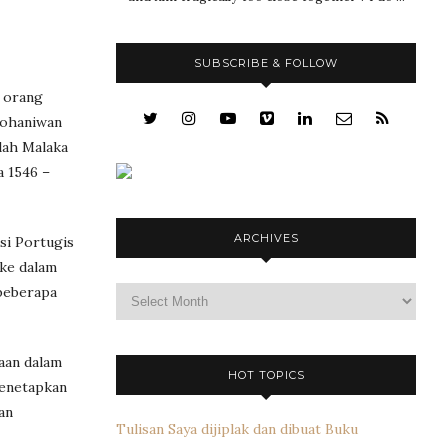
SUBSCRIBE & FOLLOW
a orang
 rohaniwan
lah Malaka
a 1546 –
ARCHIVES
si Portugis
 ke dalam
Archives
 beberapa
aan dalam
HOT TOPICS
menetapkan
an
Tulisan Saya dijiplak dan dibuat Buku