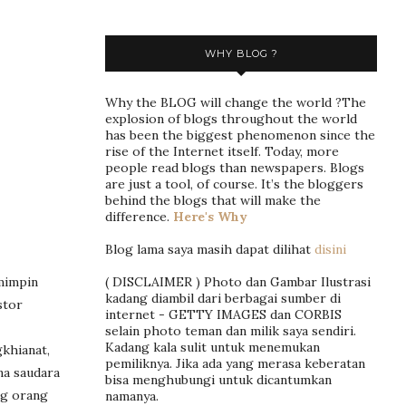
WHY BLOG ?
Why the BLOG will change the world ?The
explosion of blogs throughout the world
has been the biggest phenomenon since the
rise of the Internet itself. Today, more
people read blogs than newspapers. Blogs
are just a tool, of course. It’s the bloggers
behind the blogs that will make the
difference.
Here's Why
Blog lama saya masih dapat dilihat
disini
( DISCLAIMER ) Photo dan Gambar Ilustrasi
mimpin
kadang diambil dari berbagai sumber di
stor
internet - GETTY IMAGES dan CORBIS
selain photo teman dan milik saya sendiri.
Kadang kala sulit untuk menemukan
gkhianat,
pemiliknya. Jika ada yang merasa keberatan
na saudara
bisa menghubungi untuk dicantumkan
ng orang
namanya.