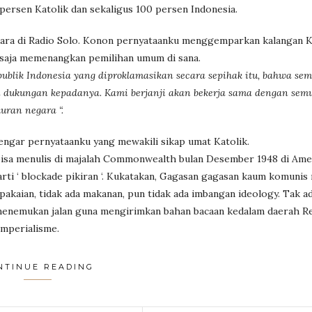
0 persen Katolik dan sekaligus 100 persen Indonesia.
icara di Radio Solo. Konon pernyataanku menggemparkan kalangan Ka
saja memenangkan pemilihan umum di sana.
publik Indonesia yang diproklamasikan secara sepihak itu, bahwa sem
n dukungan kepadanya. Kami berjanji akan bekerja sama dengan sem
ran negara “.
gar pernyataanku yang mewakili sikap umat Katolik.
isa menulis di majalah Commonwealth bulan Desember 1948 di Ame
rti ‘ blockade pikiran ‘. Kukatakan, Gagasan gagasan kaum komunis
pakaian, tidak ada makanan, pun tidak ada imbangan ideology. Tak ad
 menemukan jalan guna mengirimkan bahan bacaan kedalam daerah Re
imperialisme.
NTINUE READING