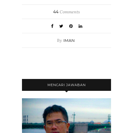
44
Comments
By
IMAN
MENCARI JAWABAN