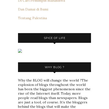
Di Cari Pemimpin Mahasiswa
Dan Damai di Bumi
Tentang Palestina
SPICE OF LIFE
WHY BLOG ?
Why the BLOG will change the world ?The
explosion of blogs throughout the world
has been the biggest phenomenon since the
rise of the Internet itself. Today, more
people read blogs than newspapers. Blogs
are just a tool, of course. It’s the bloggers
behind the blogs that will make the