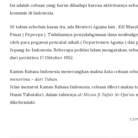
Ini adalah cobaan yang harus dihadapi karena aktivitasnya seba
komunis di Indonesia.
10 tahun sebelum kasus itu, ada Menteri Agama lain , KH Mas
Pusat ( Peperpu ). Tuduhannya penyalahgunaan dana nonbudgeter
oleh para pegawai pencatat nikah ( Departemen Agama ) dan p
Jepang ke Indonesia. Beberapa politisi Islam mengatakan, seb
dari peristiwa 17 Oktober 1952.
Kamus Bahasa Indonesia menerangkan makna kata cobaan
seba
menerima ~ dari Tuhan
.
Jelas menurut Kamus Bahasa Indonesia, cobaan diberi makna t
Husin Tabataba’i, dalam tafsirnya
al-Mizan fi Tafsir Al-Qur’an
m
dikehendaki.
CO