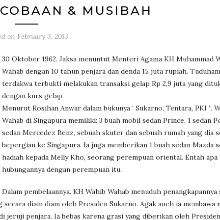
 COBAAN & MUSIBAH
ed on
February 3, 2013
30 Oktober 1962. Jaksa menuntut Menteri Agama KH Muhammad 
Wahab dengan 10 tahun penjara dan denda 15 juta rupiah. Tuduhan
terdakwa terbukti melakukan transaksi gelap Rp 2,9 juta yang dituk
dengan kurs gelap.
Menurut Rosihan Anwar dalam bukunya ‘ Sukarno, Tentara, PKI “. 
Wahab di Singapura memiliki: 3 buah mobil sedan Prince, 1 sedan Po
sedan Mercedez Benz, sebuah skuter dan sebuah rumah yang dia s
bepergian ke Singapura. Ia juga memberikan 1 buah sedan Mazda s
hadiah kepada Melly Kho, seorang perempuan oriental. Entah apa
hubungannya dengan perempuan itu.
Dalam pembelaannya. KH Wahib Wahab menuduh penangkapannya 
ng secara diam diam oleh Presiden Sukarno. Agak aneh ia membawa 
jeruji penjara. Ia bebas karena grasi yang diberikan oleh Preside