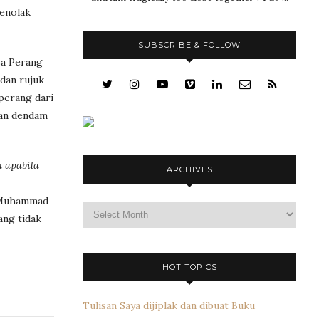
menolak
SUBSCRIBE & FOLLOW
sa Perang
 dan rujuk
perang dari
san dendam
h apabila
ARCHIVES
r Muhammad
Archives
ang tidak
HOT TOPICS
Tulisan Saya dijiplak dan dibuat Buku