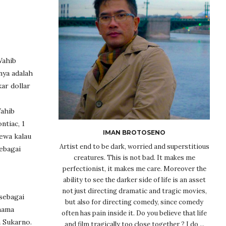
Wahib
nya adalah
ar dollar
Wahib
ntiac, 1
IMAN BROTOSENO
ewa kalau
Artist end to be dark, worried and superstitious
ebagai
creatures. This is not bad. It makes me
perfectionist, it makes me care. Moreover the
ability to see the darker side of life is an asset
not just directing dramatic and tragic movies,
sebagai
but also for directing comedy, since comedy
nama
often has pain inside it. Do you believe that life
n Sukarno.
and film tragically too close together ? I do ...