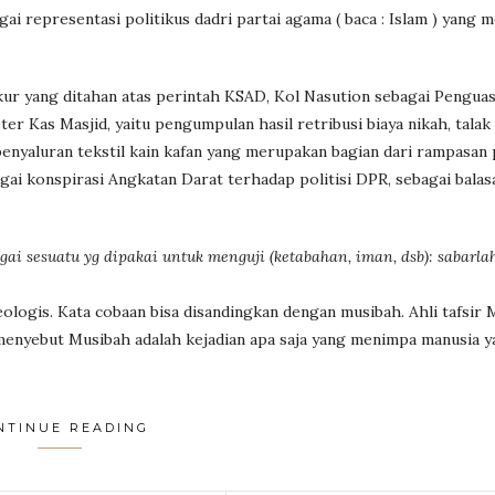
gai representasi politikus dadri partai agama ( baca : Islam ) yang 
ykur yang ditahan atas perintah KSAD, Kol Nasution sebagai Pengua
 Kas Masjid, yaitu pengumpulan hasil retribusi biaya nikah, talak
enyaluran tekstil kain kafan yang merupakan bagian dari rampasan 
agai konspirasi Angkatan Darat terhadap politisi DPR, sebagai bala
gai sesuatu yg dipakai untuk menguji (ketabahan, iman, dsb): sabarla
eologis. Kata cobaan bisa disandingkan dengan musibah. Ahli tafsi
enyebut Musibah adalah kejadian apa saja yang menimpa manusia y
NTINUE READING