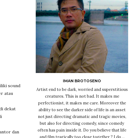
IMAN BROTOSENO
liki sound
Artist end to be dark, worried and superstitious
er atau
creatures. This is not bad. It makes me
perfectionist, it makes me care. Moreover the
di dekat
ability to see the darker side of life is an asset
i
not just directing dramatic and tragic movies,
but also for directing comedy, since comedy
often has pain inside it. Do you believe that life
antor dan
and film tragically too close together ? I do ...