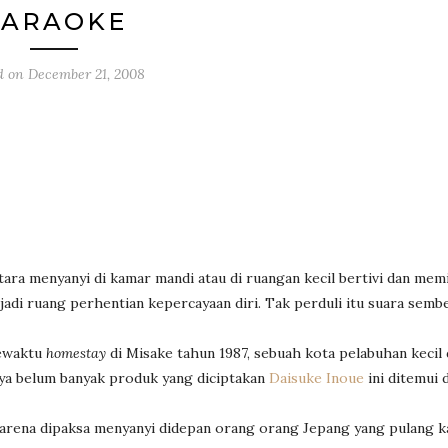
KARAOKE
d on
December 21, 2008
ara menyanyi di kamar mandi atau di ruangan kecil bertivi dan memi
jadi ruang perhentian kepercayaan diri. Tak perduli itu suara semb
Sewaktu
homestay
di Misake tahun 1987, sebuah kota pelabuhan kecil 
aya belum banyak produk yang diciptakan
Daisuke Inoue
ini ditemui d
karena dipaksa menyanyi didepan orang orang Jepang yang pulang k