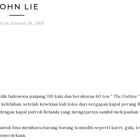
JOHN LIE
ed on
January 26, 2009
lik Indonesia panjang 110 kaki dan berukuran 60 ton
“ The Outlaw “
elelahan, setelah kesekian kali lolos dari sergapan kapal perang B
 dengan kapal patroli Belanda yang mengejarnya sambil melepaskan
 untuk bisa membawa barang barang komoditi seperti karet, gula, te
 kemerdekaan.