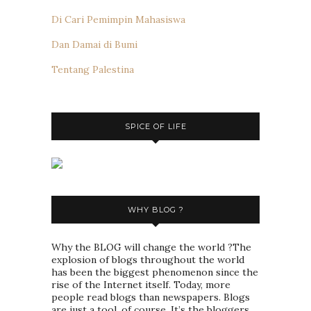
Di Cari Pemimpin Mahasiswa
Dan Damai di Bumi
Tentang Palestina
SPICE OF LIFE
WHY BLOG ?
Why the BLOG will change the world ?The
explosion of blogs throughout the world
has been the biggest phenomenon since the
rise of the Internet itself. Today, more
people read blogs than newspapers. Blogs
are just a tool, of course. It’s the bloggers