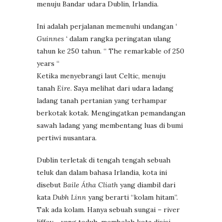
menuju Bandar udara Dublin, Irlandia.
Ini adalah perjalanan memenuhi undangan
‘
Guinnes ‘
dalam rangka peringatan ulang
tahun ke 250 tahun. “ The remarkable of 250
years “
Ketika menyebrangi laut Celtic, menuju
tanah
Eire
. Saya melihat dari udara ladang
ladang tanah pertanian yang terhampar
berkotak kotak. Mengingatkan pemandangan
sawah ladang yang membentang luas di bumi
pertiwi nusantara.
Dublin terletak di tengah tengah sebuah
teluk dan dalam bahasa Irlandia, kota ini
disebut
Baile Átha Cliath
yang diambil dari
kata
Dubh Linn
yang berarti “kolam hitam”.
Tak ada kolam. Hanya sebuah sungai – river
liffey – yang teduh, membelah kota disisi