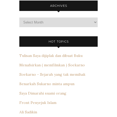
ARCHIVES
Archives
HOT TOPICS
Tulisan Saya dijiplak dan dibuat Buku
Menafsirkan ( memfilmkan ) Soekarno
Soekarno - Sejarah yang tak memihak
Benarkah Sukarno minta ampun
Saya Dimarahi suami orang
Front Penyejuk Islam
Ali Sadikin