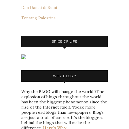
Dan Damai di Bumi
Tentang Palestina
SPICE OF LIFE
WHY BLOG ?
Why the BLOG will change the world ?The
explosion of blogs throughout the world
has been the biggest phenomenon since the
rise of the Internet itself. Today, more
people read blogs than newspapers. Blogs
are just a tool, of course. It’s the bloggers
behind the blogs that will make the
difference.
Here's Why