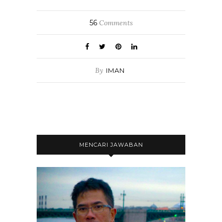
56
Comments
By
IMAN
MENCARI JAWABAN