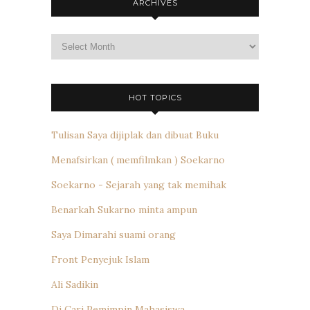
ARCHIVES
Archives
HOT TOPICS
Tulisan Saya dijiplak dan dibuat Buku
Menafsirkan ( memfilmkan ) Soekarno
Soekarno - Sejarah yang tak memihak
Benarkah Sukarno minta ampun
Saya Dimarahi suami orang
Front Penyejuk Islam
Ali Sadikin
Di Cari Pemimpin Mahasiswa