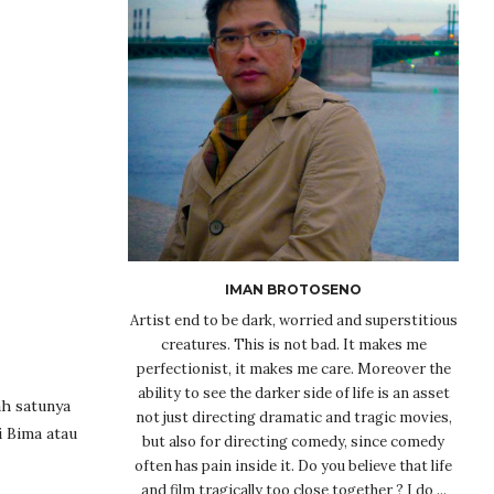
IMAN BROTOSENO
Artist end to be dark, worried and superstitious
creatures. This is not bad. It makes me
perfectionist, it makes me care. Moreover the
ability to see the darker side of life is an asset
ah satunya
not just directing dramatic and tragic movies,
i Bima atau
but also for directing comedy, since comedy
often has pain inside it. Do you believe that life
and film tragically too close together ? I do ...