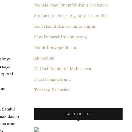
Menafsirkan ( memfilmkan ) Soekarno
Soekarno - Sejarah yang tak memihak
Benarkah Sukarno minta ampun
Saya Dimarahi suami orang
Front Penyejuk Islam
Ali Sadikin
sahnya
h saya
Di Cari Pemimpin Mahasiswa
seperti
Dan Damai di Bumi
amu
Tentang Palestina
. Sambil
SPICE OF LIFE
nak dalam
ima atau
ga