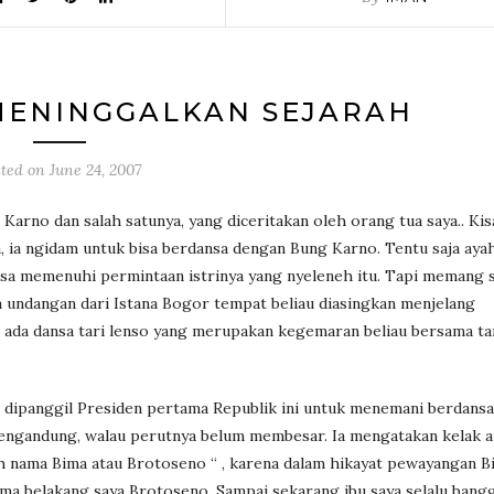
MENINGGALKAN SEJARAH
sted on
June 24, 2007
 Karno dan salah satunya, yang diceritakan oleh orang tua saya.. Ki
, ia ngidam untuk bisa berdansa dengan Bung Karno. Tentu saja aya
bisa memenuhi permintaan istrinya yang nyeleneh itu. Tapi memang 
ada undangan dari Istana Bogor tempat beliau diasingkan menjelang
alu ada dansa tari lenso yang merupakan kegemaran beliau bersama t
dipanggil Presiden pertama Republik ini untuk menemani berdansa
engandung, walau perutnya belum membesar. Ia mengatakan kelak a
ah nama Bima atau Brotoseno “ , karena dalam hikayat pewayangan B
nama belakang saya Brotoseno. Sampai sekarang ibu saya selalu bang