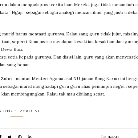
ron dalam mengadaptasi cerita luar. Mereka juga tidak menambah
kata ‘ Ngaji ‘ sebagai sebagai analogi mencari ilmu, yang justru dek
g murid harus mentaati gurunya. Kalau sang guru tidak jujur, misaln
 taat, seperti Bima justru mendapat kesaktian kesaktian dari gurun
, Dewa Ruci.
ti setia kepada gurunya. Dan disisi lain, guru yang akan menyesatk
an yang benar.
n Zuhri , mantan Menteri Agama asal NU jaman Bung Karno ini bergul
kita sebagai murid menghadapi guru guru alias pemimpin negeri sepe
ri kian membingungkan. Kalau tak mau dibilang sesat.
NTINUE READING
By
IMAN