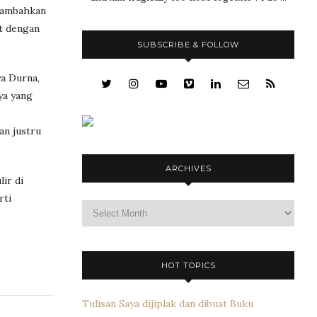
 nambahkan
at dengan
SUBSCRIBE & FOLLOW
ya Durna,
ya yang
an justru
ARCHIVES
ir di
rti
Archives
HOT TOPICS
Tulisan Saya dijiplak dan dibuat Buku