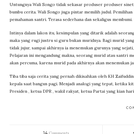
Untungnya Wali Songo tidak sekasar produser produser sinet
bumbu cerita. Wali Songo juga pintar memilih judul. Pemilihan 
pemahaman santri. Terasa sederhana dan sekaligus membumi.
Intinya dalam lakon itu, kesimpulan yang ditarik adalah seoran
maka yang rugi justru si guru bukan muridnya. Bagi murid yang
tidak jujur, sampai akhirnya ia menemukan gurunya yang sejati
Pelajaran ini mengandung makna, seorang murid atau santri mes
akan percuma, karena murid pada akhirnya akan menemukan jal
Tiba tiba saja cerita yang pernah dikisahkan oleh KH Zaifuddi
kepala saat bangun pagi. Menjadi analogi yang tepat, ketika 
Presiden , ketua DPR , wakil rakyat, ketua Partai yang kian ha
CO
14
Comments