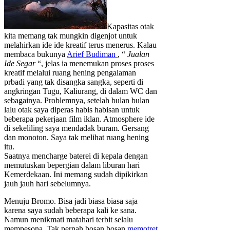
Kapasitas otak
kita memang tak mungkin digenjot untuk
melahirkan ide ide kreatif terus menerus. Kalau
membaca bukunya
Arief Budiman
, “
Jualan
Ide Segar
“, jelas ia menemukan proses proses
kreatif melalui ruang hening pengalaman
prbadi yang tak disangka sangka, seperti di
angkringan Tugu, Kaliurang, di dalam WC dan
sebagainya. Problemnya, setelah bulan bulan
lalu otak saya diperas habis habisan untuk
beberapa pekerjaan film iklan. Atmosphere ide
di sekeliling saya mendadak buram. Gersang
dan monoton. Saya tak melihat ruang hening
itu.
Saatnya mencharge baterei di kepala dengan
memutuskan bepergian dalam liburan hari
Kemerdekaan. Ini memang sudah dipikirkan
jauh jauh hari sebelumnya.
Menuju Bromo. Bisa jadi biasa biasa saja
karena saya sudah beberapa kali ke sana.
Namun menikmati matahari terbit selalu
mempesona. Tak pernah bosan bosan
memotret