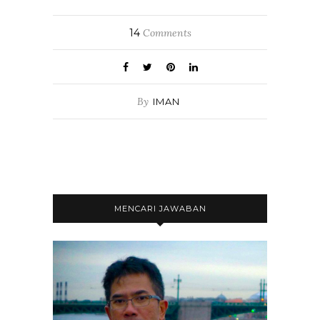
14
Comments
By
IMAN
MENCARI JAWABAN