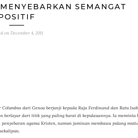
 MENYEBARKAN SEMANGAT
POSITIF
ed on
December 4, 2011
 Columbus dari Genoa berjanji kepada Raja Ferdinand dan Ratu Isabe
erlayar dari titik yang paling barat di kepulauannya. Ia meminta 
kan penyebaran agama Kristen, namun jaminan membawa pulang muti
sekalipun.