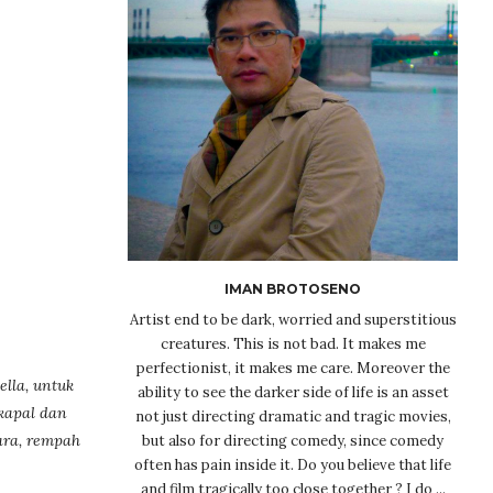
IMAN BROTOSENO
Artist end to be dark, worried and superstitious
creatures. This is not bad. It makes me
perfectionist, it makes me care. Moreover the
lla, untuk
ability to see the darker side of life is an asset
kapal dan
not just directing dramatic and tragic movies,
ara, rempah
but also for directing comedy, since comedy
often has pain inside it. Do you believe that life
and film tragically too close together ? I do ...