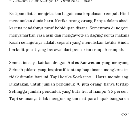
– Catatan Peter Martyr, De Orhe Novo , 1530
Kutipan diatas menjelaskan bagaimana kepulauan rempah Hindi
menemukan dunia baru. Ketika orang orang Eropa dalam abad
karena rendahnya taraf kehidupan disana, Sementara di negeri
menyamarkan rasa asin dan mengawetkan daging serta makana
Kisah selanjutnya adalah sejarah yang menuliskan ketika Hindi
berkulit pucat yang berawal dari pencarian rempah rempah.
Semua ini saya kaitkan dengan
Anies Baswedan
yang menyampa
Sebuah pidato yang inspiratif tentang bagaimana mengkonstruk
tidak dimulai hari ini. Tapi ketika Soekarno – Hatta membuang 
Dikatakan, untuk jumlah penduduk 70 juta orang, hanya terdap
Sehingga jumlah penduduk yang buta huruf hampir 95 persen d
Tapi semuanya tidak mengurungkan niat para bapak bangsa untu
CO