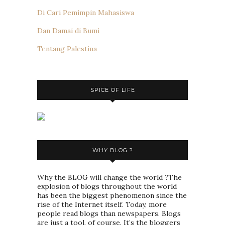
Di Cari Pemimpin Mahasiswa
Dan Damai di Bumi
Tentang Palestina
SPICE OF LIFE
WHY BLOG ?
Why the BLOG will change the world ?The
explosion of blogs throughout the world
has been the biggest phenomenon since the
rise of the Internet itself. Today, more
people read blogs than newspapers. Blogs
are just a tool, of course. It’s the bloggers