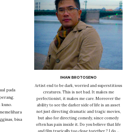
IMAN BROTOSENO
Artist end to be dark, worried and superstitious
ual pada
creatures. This is not bad. It makes me
perang.
perfectionist, it makes me care. Moreover the
 kuno.
ability to see the darker side of life is an asset
not just directing dramatic and tragic movies,
 memelihara
but also for directing comedy, since comedy
ginas, bisa
often has pain inside it. Do you believe that life
and film tragically too close together ? I do ...