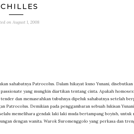
CHILLES
ted on
August 1, 2008
ukan sahabatnya Patrocolus. Dalam hikayat kuno Yunani, disebutkan
r passionate yang mungkin diartikan tentang cinta. Apakah homosex
lu tender dan memasrahkan tubuhnya dipeluk sahabatnya setelah ber
ngan Patrocolus. Demikian pada penggambaran sebuah lukisan Yunani
selalu memelihara gendak laki laki muda bertampang boyish, untuk
ubungan dengan wanita. Warok Suromenggolo yang perkasa dan treng